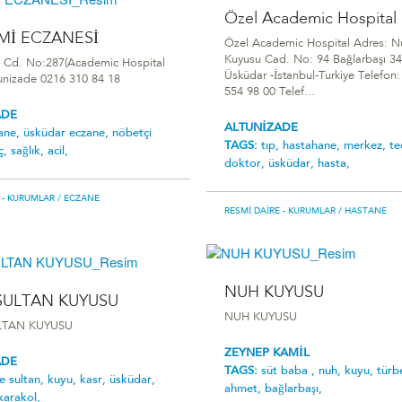
Özel Academic Hospital
Mİ ECZANESİ
Özel Academic Hospital Adres: N
Kuyusu Cad. No: 94 Bağlarbaşı 3
 Cd. No:287(Academic Hospital
Üsküdar -İstanbul-Turkiye Telefon
ltunizade 0216 310 84 18
554 98 00 Telef...
ADE
ALTUNİZADE
ane,
üsküdar eczane,
nöbetçi
TAGS:
tıp,
hastahane,
merkez,
te
aç,
sağlık,
acil,
doktor,
üsküdar,
hasta,
 - KURUMLAR
/ ECZANE
RESMI DAIRE - KURUMLAR
/ HASTANE
NUH KUYUSU
SULTAN KUYUSU
NUH KUYUSU
LTAN KUYUSU
ZEYNEP KAMİL
ADE
TAGS:
süt baba ,
nuh,
kuyu,
türb
le sultan,
kuyu,
kasr,
üsküdar,
ahmet,
bağlarbaşı,
karakol,