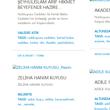
ŞEYHÜLİSLAM ARİF HİKMET
BEYEFENDİ HAZİRE...
AKADE
Nuhkuyusu Caddesi ile Kartal Baba
Nuhkuyusu
Caddesi'nin birleştiği yerde ve ikinci
Karşısı) A
caddenin sol köşesindedir.
ALTUNİZ
VALİDEİ ATİK
TAGS:
ecz
TAGS:
nuhkuyusu caddesi,
kartal baba
eczane,
il
caddes,
türbe,
din,
ibadet,
şeyhüli̇slam,
RESMI DAIRE
DIN & İBADET
/ TÜRBE
ZELİHA HANIM KUYUSU
ADİLE 
ZELİHA HANIM KUYUSU
ADİLE SU
SELIMIYE
ALTUNİZ
TAGS:
sebil,
kuyu,
zeliha,
karacaahmet,
TAGS:
adi
ne ,
nerede,
koşuyolu,