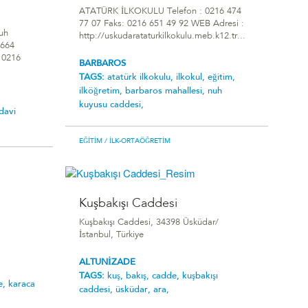
ATATÜRK İLKOKULU Telefon : 0216 474
77 07 Faks: 0216 651 49 92 WEB Adresi :
uh
http://uskudarataturkilkokulu.meb.k12.tr...
4664
: 0216
BARBAROS
TAGS:
atatürk i̇lkokulu,
ilkokul,
eğitim,
ilköğretim,
barbaros mahallesi,
nuh
kuyusu caddesi,
davi
EĞITIM
/ İLK-ORTAÖĞRETIM
Kuşbakışı Caddesi
Kuşbakışı Caddesi, 34398 Üsküdar/
İstanbul, Türkiye
ALTUNİZADE
TAGS:
kuş,
bakış,
cadde,
kuşbakışı
e,
karaca
caddesi,
üsküdar,
ara,