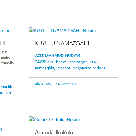
HI
KUYULU NAMAZGÂHI
'nın
AZIZ MAHMUD HUDAYI
manlık
TAGS:
din,
ibadet,
namazgah,
kuyulu
ı Musalla
namazgâhi,
i̇mrahor,
doğancılar caddesi,
DIN & İBADET
/ NAMAZGAH
rmanlik
̇brahim
Atatürk İlkokulu