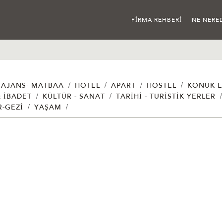
FIRMA REHBERI
NE NERE
/
/
/
/
AJANS- MATBAA
HOTEL
APART
HOSTEL
KONUK E
/
/
& İBADET
KÜLTÜR - SANAT
TARIHI - TURISTIK YERLER
/
/
R-GEZI
YAŞAM