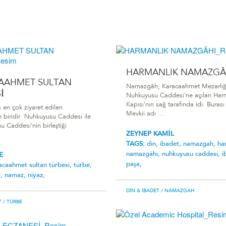
HARMANLIK NAMAZGÂ
AAHMET SULTAN
Namazgâh, Karacaahmet Mezarlığı
İ
Nuhkuyusu Caddesi'ne açılan Har
Kapısı'nın sağ tarafında idi. Buras
 en çok ziyaret edilen
Mevkii adı ...
n biridir. Nuhkuyusu Caddesi ile
Caddesi'nin birleştiği
ZEYNEP KAMİL
TAGS:
din,
ibadet,
namazgah,
ha
namazgâhi,
nuhkuyusu caddesi,
i
E
paşa,
acaahmet sultan türbesi,
türbe,
t,
namaz,
niyaz,
DIN & İBADET
/ NAMAZGAH
T
/ TÜRBE