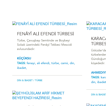
FENÂYÎ ALİ EFENDİ TÜRBESİ
KARAC
Türbe, Çavuşbaşı Semtinde ve Boybeyi
TÜRBES
Sokak üzerindeki Fenâyî Tekkesi Mescidi
avlusundadır.
Üsküdar'da
türbelerde
KÜÇÜKSU
Gündoğumu 
TAGS:
fenayi,
ali efendi,
türbe,
camii,
din,
köşededir.
ibadet,
AHMEDIY
TAGS:
kar
DIN & İBADET
/ TÜRBE
din,
ibade
DIN & İBADE