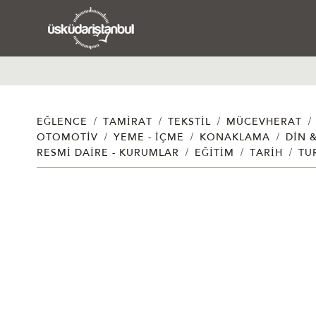
/
/
/
/
EĞLENCE
TAMIRAT
TEKSTIL
MÜCEVHERAT
/
/
/
OTOMOTIV
YEME - İÇME
KONAKLAMA
DIN 
/
/
/
RESMI DAIRE - KURUMLAR
EĞITIM
TARIH
TU