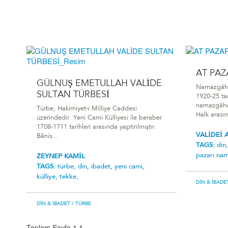
AT PA
GÜLNUŞ EMETULLAH VALİDE
Namazgâh, 
SULTAN TÜRBESİ
1920-25 ta
namazgâhın
Türbe, Hakimiyet-i Milliye Caddesi
Halk arası
üzerindedir. Yeni Cami Külliyesi ile beraber
1708-1711 tarihleri arasında yaptırılmıştır.
VALİDEİ 
Bânis...
TAGS:
din
pazari na
ZEYNEP KAMİL
TAGS:
türbe,
din,
i̇badet,
yeni cami,
külliye,
tekke,
DIN & İBADE
DIN & İBADET
/ TÜRBE
Toplam Sayfa 1
1