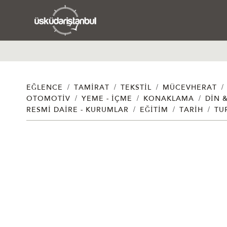
/
/
/
/
EĞLENCE
TAMIRAT
TEKSTIL
MÜCEVHERAT
/
/
/
OTOMOTIV
YEME - İÇME
KONAKLAMA
DIN 
/
/
/
RESMI DAIRE - KURUMLAR
EĞITIM
TARIH
TU