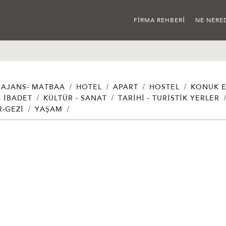
FIRMA REHBERI
NE NERE
/
/
/
/
AJANS- MATBAA
HOTEL
APART
HOSTEL
KONUK E
/
/
& İBADET
KÜLTÜR - SANAT
TARIHI - TURISTIK YERLER
/
/
R-GEZI
YAŞAM