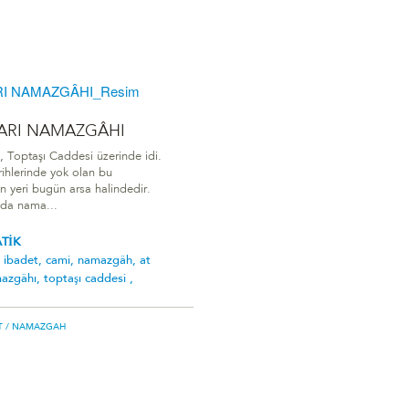
ZARI NAMAZGÂHI
Toptaşı Caddesi üzerinde idi.
rihlerinde yok olan bu
 yeri bugün arsa halindedir.
nda nama...
ATİK
,
ibadet,
cami,
namazgâh,
at
mazgâhi,
toptaşı caddesi ,
T
/ NAMAZGAH