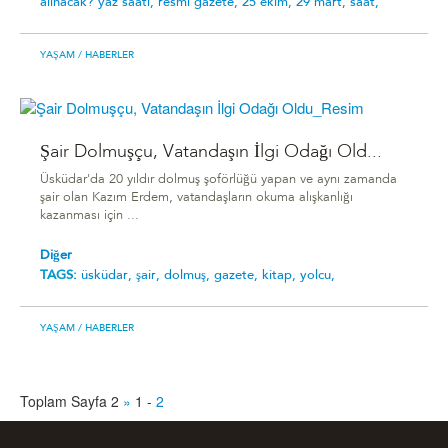
alınacak? yaz saati,
resmi gazete,
25 ekim,
29 mart,
saat,
YAŞAM
/ HABERLER
Şair Dolmuşçu, Vatandaşın İlgi Odağı Old...
Üsküdar'da 20 yıldır dolmuş şoförlüğü yapan ve aynı zamanda
şair olan Kazım Erdem, vatandaşların okuma alışkanlığı
kazanması için ...
Diğer
TAGS:
üsküdar,
şair,
dolmuş,
gazete,
kitap,
yolcu,
YAŞAM
/ HABERLER
Toplam Sayfa 2
»
1
-
2