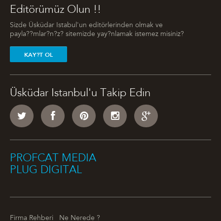
Editörümüz Olun !!
Sizde Üsküdar Istabul'un editörlerinden olmak ve
payla??mlar?n?z? sitemizde yay?nlamak istemez misiniz?
KAY?T OL
Üsküdar Istanbul'u Takip Edin
PROFCAT MEDIA
PLUG DIGITAL
Firma Rehberi
Ne Nerede ?