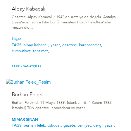
Alpay Kabacalı
Gazeteci Alpay Kabacalı : 1942'de Antalya'da doğdu. Antalya
Lisesi'nden sonra İstanbul Üniversitesi Hukuk Fakültesi'nden
mezun old...
Diğer
TAGS:
alpay kabacalı,
yazar,
gazeteci,
karacaahmet,
cumhuriyet,
tanzimat,
TARIH
/ SANATÇILAR
Burhan Felek
Burhan Felek (d. 11 Mayıs 1889, İstanbul - ö. 4 Kasım 1982,
İstanbul) Türk gazeteci, sporadamı ve yazar.
MIMAR SINAN
TAGS:
burhan felek,
üsküdar,
gazete,
cemiyet,
dergi,
yazar,