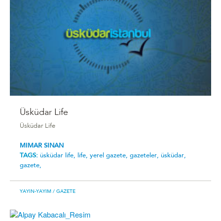
Üsküdar Life
Üsküdar Life
MIMAR SINAN
TAGS:
üsküdar life,
life,
yerel gazete,
gazeteler,
üsküdar,
gazete,
YAYIN-YAYIM
/ GAZETE