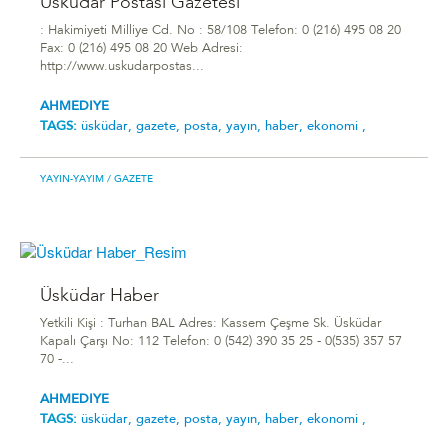
Üsküdar Postası Gazetesi
: Hakimiyeti Milliye Cd. No : 58/108 Telefon: 0 (216) 495 08 20
Fax: 0 (216) 495 08 20 Web Adresi:
http://www.uskudarpostas...
AHMEDIYE
TAGS:
üsküdar,
gazete,
posta,
yayın,
haber,
ekonomi ,
YAYIN-YAYIM
/ GAZETE
Üsküdar Haber
Yetkili Kişi : Turhan BAL Adres: Kassem Çeşme Sk. Üsküdar
Kapalı Çarşı No: 112 Telefon: 0 (542) 390 35 25 - 0(535) 357 57
70 -...
AHMEDIYE
TAGS:
üsküdar,
gazete,
posta,
yayın,
haber,
ekonomi ,