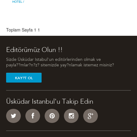
HOTEL
/
Toplam Sayfa 1
1
Editörümüz Olun !!
Sizde Üsküdar Istabul'un editörlerinden olmak ve
payla??mlar?n?z? sitemizde yay?nlamak istemez misiniz?
KAY?T OL
Üsküdar Istanbul'u Takip Edin