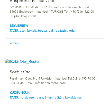
Bosphorus Palace Otel
BOSPHORUS PALACE HOTEL Yalıboyu Caddesi No: 64
34676 Beylerbeyi - İstanbul / TÜRKİYE Tel: +90 (216) 422 00
03 pbx (Pbx) info@...
BEYLERBEYİ
TAGS:
otel,
konak,
boğaz,
yalı,
boğaziçi,
oda,
HOTEL
/
Sözbir Otel
Paşalimanı Cad. No:4 Üsküdar - İstanbul Tel:0 216 495 70 00 -
334 34 34 E-mail: info@sozbirhotel.com
KUZGUNCUK
TAGS:
hotel,
otel,
paşa,
liman,
düğün,
konaklama,