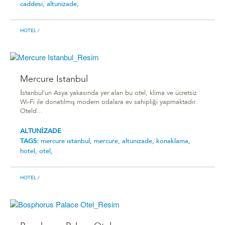
caddesi,
altunizade,
HOTEL
/
Mercure Istanbul
İstanbul'un Asya yakasında yer alan bu otel, klima ve ücretsiz
Wi-Fi ile donatılmış modern odalara ev sahipliği yapmaktadır.
Oteld...
ALTUNİZADE
TAGS:
mercure istanbul,
mercure,
altunizade,
konaklama,
hotel,
otel,
HOTEL
/