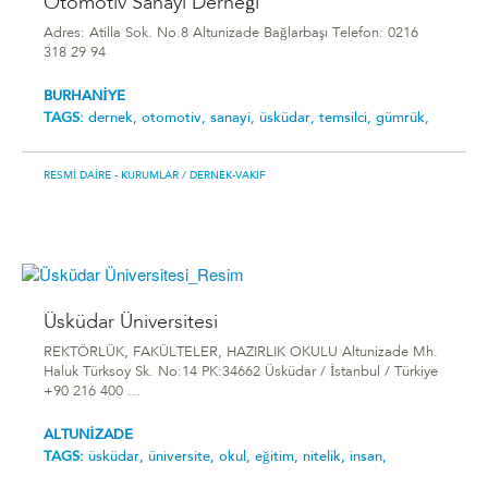
Otomotiv Sanayi Derneği
Adres: Atilla Sok. No.8 Altunizade Bağlarbaşı Telefon: 0216
318 29 94
BURHANİYE
TAGS:
dernek,
otomotiv,
sanayi,
üsküdar,
temsilci,
gümrük,
RESMI DAIRE - KURUMLAR
/ DERNEK-VAKIF
Üsküdar Üniversitesi
REKTÖRLÜK, FAKÜLTELER, HAZIRLIK OKULU Altunizade Mh.
Haluk Türksoy Sk. No:14 PK:34662 Üsküdar / İstanbul / Türkiye
+90 216 400 ...
ALTUNİZADE
TAGS:
üsküdar,
üniversite,
okul,
eğitim,
nitelik,
insan,