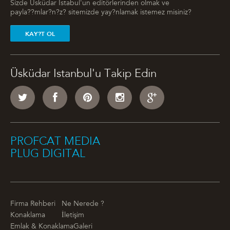
Sizde Üsküdar Istabul'un editörlerinden olmak ve
payla??mlar?n?z? sitemizde yay?nlamak istemez misiniz?
KAY?T OL
Üsküdar Istanbul'u Takip Edin
PROFCAT MEDIA
PLUG DIGITAL
Firma Rehberi
Ne Nerede ?
Konaklama
İletişim
Emlak & Konaklama
Galeri