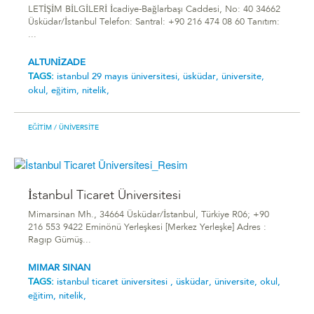
LETİŞİM BİLGİLERİ İcadiye-Bağlarbaşı Caddesi, No: 40 34662
Üsküdar/İstanbul Telefon: Santral: +90 216 474 08 60 Tanıtım:
...
ALTUNİZADE
TAGS:
i̇stanbul 29 mayıs üniversitesi,
üsküdar,
üniversite,
okul,
eğitim,
nitelik,
EĞITIM
/ ÜNIVERSITE
İstanbul Ticaret Üniversitesi
Mimarsinan Mh., 34664 Üsküdar/İstanbul, Türkiye R06; +90
216 553 9422 Eminönü Yerleşkesi [Merkez Yerleşke] Adres :
Ragıp Gümüş...
MIMAR SINAN
TAGS:
i̇stanbul ticaret üniversitesi ,
üsküdar,
üniversite,
okul,
eğitim,
nitelik,