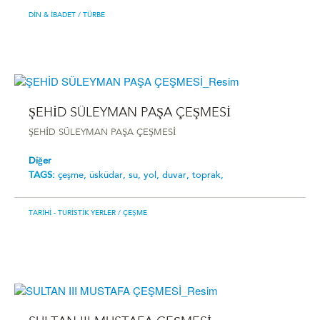
DIN & İBADET
/ TÜRBE
ŞEHİD SÜLEYMAN PAŞA ÇEŞMESİ
ŞEHİD SÜLEYMAN PAŞA ÇEŞMESİ
Diğer
TAGS:
çeşme,
üsküdar,
su,
yol,
duvar,
toprak,
TARIHI - TURISTIK YERLER
/ ÇEŞME