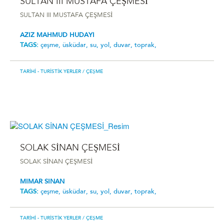
SULTAN III MUSTAFA ÇEŞMESİ
SULTAN III MUSTAFA ÇEŞMESİ
AZIZ MAHMUD HUDAYI
TAGS:
çeşme,
üsküdar,
su,
yol,
duvar,
toprak,
TARIHI - TURISTIK YERLER
/ ÇEŞME
SOLAK SİNAN ÇEŞMESİ
SOLAK SİNAN ÇEŞMESİ
MIMAR SINAN
TAGS:
çeşme,
üsküdar,
su,
yol,
duvar,
toprak,
TARIHI - TURISTIK YERLER
/ ÇEŞME