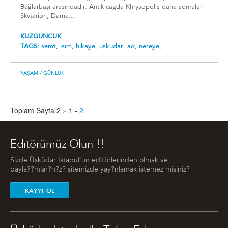
Bağlarbaşı arasındadır. Antik çağda Khrysopolis daha sonraları
Skytarion, Dama...
KUZGUNCUK
TAGS:
semt,
isim,
hikaye,
üsküdar,
ad,
nereye,
YAŞAM
/ GÜNLÜK
Toplam Sayfa 2
»
1
-
2
Editörümüz Olun !!
Sizde Üsküdar Istabul'un editörlerinden olmak ve
payla??mlar?n?z? sitemizde yay?nlamak istemez misiniz?
KAY?T OL