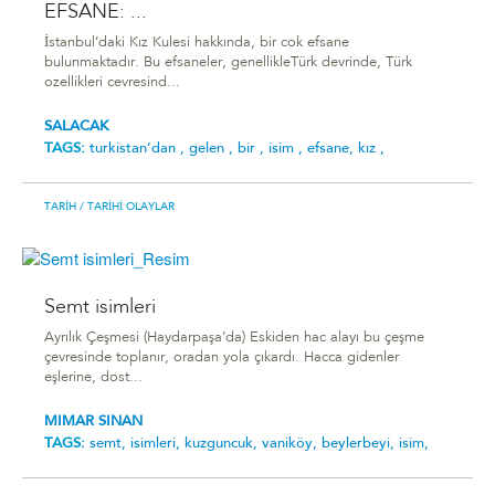
EFSANE: ...
İstanbul’daki Kız Kulesi hakkında, bir cok efsane
bulunmaktadır. Bu efsaneler, genellikleTürk devrinde, Türk
ozellikleri cevresind...
SALACAK
TAGS:
turki̇stan’dan ,
gelen ,
bi̇r ,
isi̇m ,
efsane,
kiz ,
TARIH
/ TARIHI OLAYLAR
Semt isimleri
Ayrılık Çeşmesi (Haydarpaşa’da) Eskiden hac alayı bu çeşme
çevresinde toplanır, oradan yola çıkardı. Hacca gidenler
eşlerine, dost...
MIMAR SINAN
TAGS:
semt,
isimleri,
kuzguncuk,
vaniköy,
beylerbeyi,
isim,