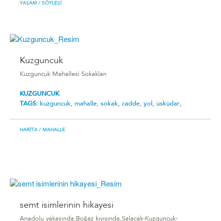
YAŞAM
/ SÖYLEŞI
Kuzguncuk
Kuzguncuk Mahallesi Sokakları
KUZGUNCUK
TAGS:
kuzguncuk,
mahalle,
sokak,
cadde,
yol,
üsküdar,
HARITA
/ MAHALLE
semt isimlerinin hikayesi
Anadolu yakasında,Boğaz kıyısında,Salacak-Kuzguncuk-