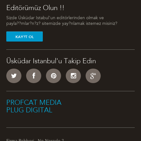
Editörümüz Olun !!
Sizde Üsküdar Istabul'un editörlerinden olmak ve
payla??mlar?n?z? sitemizde yay?nlamak istemez misiniz?
KAY?T OL
Üsküdar Istanbul'u Takip Edin
PROFCAT MEDIA
PLUG DIGITAL