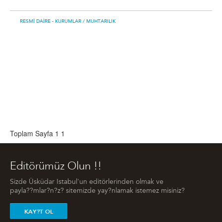
RESMI DAIRE - KURUMLAR
/ MUHTARILIK
Toplam Sayfa 1
1
Editörümüz Olun !!
Sizde Üsküdar Istabul'un editörlerinden olmak ve
payla??mlar?n?z? sitemizde yay?nlamak istemez misiniz?
KAY?T OL