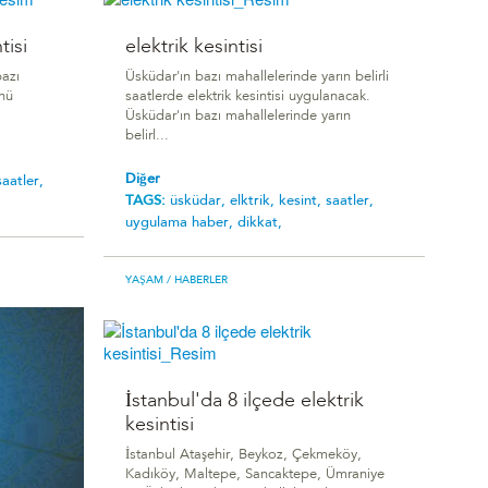
tisi
elektrik kesintisi
bazı
Üsküdar'ın bazı mahallelerinde yarın belirli
nü
saatlerde elektrik kesintisi uygulanacak.
Üsküdar'ın bazı mahallelerinde yarın
belirl...
Diğer
saatler,
TAGS:
üsküdar,
elktrik,
kesint,
saatler,
uygulama haber,
dikkat,
YAŞAM
/ HABERLER
İstanbul'da 8 ilçede elektrik
kesintisi
İstanbul Ataşehir, Beykoz, Çekmeköy,
Kadıköy, Maltepe, Sancaktepe, Ümraniye