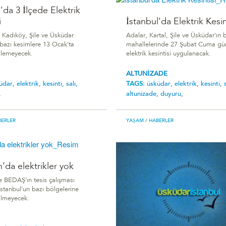
'da 3 İlçede Elektrik
i
İstanbul'da Elektrik Kesin
n Kadıköy, Şile ve Üsküdar
Adalar, Kartal, Şile ve Üsküdar'ın 
 bazı kesimlere 13 Ocak'ta
mahallelerinde 27 Şubat Cuma gü
rilemeyecek.
elektrik kesintisi uygulanacak.
ALTUNİZADE
üdar,
elektrik,
kesinti,
salı,
TAGS:
üsküdar,
elektrik,
kesinti,
,
altunizade,
duyuru,
BERLER
YAŞAM
/ HABERLER
’da elektrikler yok
BEDAŞ’ın tesis çalışması
İstanbul’un bazı bölgelerine
rilmeyecek.