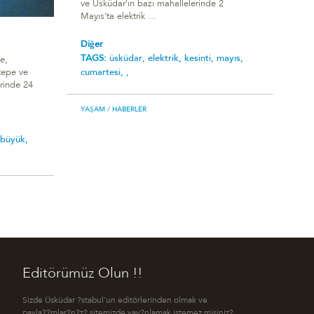
ve Üsküdar'ın bazı mahallelerinde 2
Mayıs'ta elektrik ...
Diğer
TAGS:
üsküdar,
elektrik,
kesinti,
mayıs,
e,
cumartesi,
,
tepe ve
erinde 24
YAŞAM
/ HABERLER
büyük,
Editörümüz Olun !!
Sizde Üsküdar ?stabul'un editörlerinden olmak ve
payla??mlar?n?z? sitemizde yay?nlamak istemez misiniz?