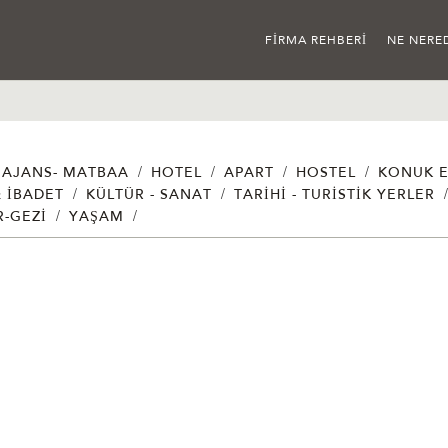
FIRMA REHBERI
NE NERE
/
/
/
/
AJANS- MATBAA
HOTEL
APART
HOSTEL
KONUK E
/
/
& İBADET
KÜLTÜR - SANAT
TARIHI - TURISTIK YERLER
/
/
R-GEZI
YAŞAM