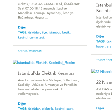
elektrik,10 OCAK CUMARTESİ, ÜSKÜDAR:
İstanbul
Saat 07:00-18:45 arasında İcadiye
Kesintis
Mahallesi, Temaşa, Ayarcıbaşı, İcadiye
Bağlarbaşı, Haşacı ...
İstanbul'u
ilçelerinde
elektrik ve
Diğer
TAGS:
üsküdar,
ilçe,
istanbul,
kesik,
Diğer
kesinti,
cumartesi,
TAGS:
üsk
haber,
ara
YAŞAM
/ HABERLER
YAŞAM
/ HA
İstanbul'da Elektrik Kesintisi
Anadolu yakasındaki Maltepe, Sultanbeyli,
22 Nisan
Kadıköy, Üsküdar, Ümraniye ve Pendik'in
bazı mahallelerine yarın elektrik
AYEDAŞ ve 
verilemeyecek.
nedeniyle 
elektrik ve
Diğer
Diğer
TAGS:
üsküdar,
elektrik,
kesinti,
saat,