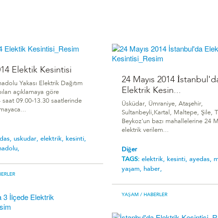
14 Elektik Kesintisi
24 Mayıs 2014 İstanbul'd
nadolu Yakası Elektrik Dağıtım
Elektrik Kesin...
ılan açıklamaya göre
 saat 09.00-13.30 saatlerinde
Üsküdar, Ümraniye, Ataşehir,
amayaca...
Sultanbeyli,Kartal, Maltepe, Şile, 
Beykoz'un bazı mahallelerine 24 M
elektrik verilem...
das,
uskudar,
elektrik,
kesinti,
nadolu,
Diğer
TAGS:
elektrik,
kesinti,
ayedas,
m
yaşam,
haber,
BERLER
YAŞAM
/ HABERLER