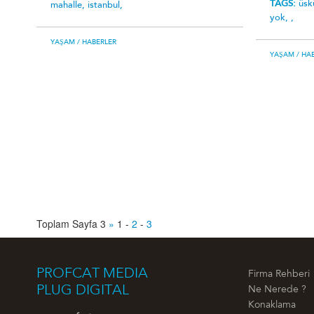
TAGS:
üsk
mahalle,
istanbul,
yok,
,
YAŞAM
/ HABERLER
YAŞAM
/ HA
Toplam Sayfa 3
»
1
-
2
-
3
PROFCAT MEDIA
Firma Rehberi
PLUG DIGITAL
Ne Nerede ?
Konaklama