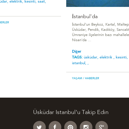
üdar,
elektrik,
kesinti,
saat,
İstanbul'da
BERLER
İstanbul'un Beykoz, Kartal, Maltep
Üsküdar, Pendik, Kadıköy, Sancak
Ümraniye ilçelerinin bazı mahallel
Nisan'da ...
Diğer
TAGS:
üsküdar,
elektrik ,
kesinti,
istanbul,
,
YAŞAM
/ HABERLER
Üsküdar Istanbul'u Takip Edin