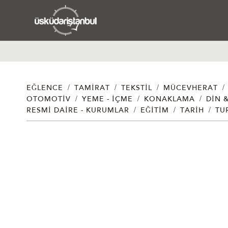
/
/
/
/
EĞLENCE
TAMIRAT
TEKSTIL
MÜCEVHERAT
/
/
/
OTOMOTIV
YEME - İÇME
KONAKLAMA
DIN 
/
/
/
RESMI DAIRE - KURUMLAR
EĞITIM
TARIH
TU