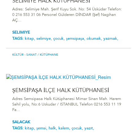
SELİMİYE HALK KÜTÜPHANESİ
Adres: Selimiye Mah. Şerif Kuyu Sok. No: 54 Üsküdar Telefon:
0 216 553 31 06 Personel Gülderen DİNDAR (Şef) Nagihan
AÇ...
SELIMIYE
TAGS:
kitap,
selimiye,
çocuk,
şemsipaşa,
okumak,
yazmak,
KÜLTÜR - SANAT
/ KÜTÜPHANE
ŞEMSİPAŞA İLÇE HALK KÜTÜPHANESİ
Adres Semsipasa Halk Kütüphanesi Mimar Sinan Mah. Harem
Sahil yolu, No:6 Uskudar / ISTANBUL Telefon 0216 553 11 19
Fa...
SALACAK
TAGS:
kitap,
şemsi,
halk,
kalem,
çocuk,
yazıt,