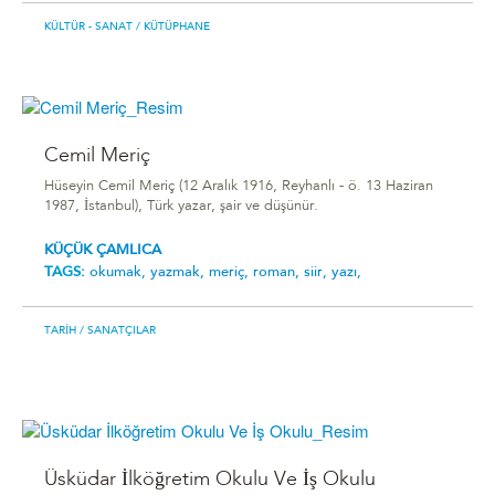
KÜLTÜR - SANAT
/ KÜTÜPHANE
Cemil Meriç
Hüseyin Cemil Meriç (12 Aralık 1916, Reyhanlı - ö. 13 Haziran
1987, İstanbul), Türk yazar, şair ve düşünür.
KÜÇÜK ÇAMLICA
TAGS:
okumak,
yazmak,
meriç,
roman,
siir,
yazı,
TARIH
/ SANATÇILAR
Üsküdar İlköğretim Okulu Ve İş Okulu