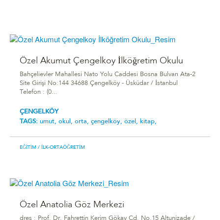
Özel Akumut Çengelkoy İlköğretim Okulu
Bahçelievler Mahallesi Nato Yolu Caddesi Bosna Bulvarı Ata-2
Site Girişi No:144 34688 Çengelköy - Üsküdar / İstanbul
Telefon : (0...
ÇENGELKÖY
TAGS:
umut,
okul,
orta,
çengelköy,
özel,
kitap,
EĞITIM
/ İLK-ORTAÖĞRETIM
Özel Anatolia Göz Merkezi
dres : Prof. Dr. Fahrettin Kerim Gökay Cd. No.15 Altunizade /