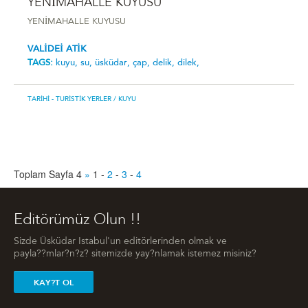
YENİMAHALLE KUYUSU
YENİMAHALLE KUYUSU
VALİDEİ ATİK
TAGS:
kuyu,
su,
üsküdar,
çap,
delik,
dilek,
TARIHI - TURISTIK YERLER
/ KUYU
Toplam Sayfa 4
»
1
-
2
-
3
-
4
Editörümüz Olun !!
Sizde Üsküdar Istabul'un editörlerinden olmak ve
payla??mlar?n?z? sitemizde yay?nlamak istemez misiniz?
KAY?T OL