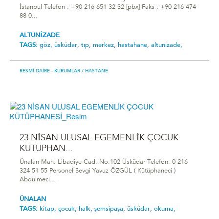
İstanbul Telefon : +90 216 651 32 32 [pbx] Faks : +90 216 474
88 0...
ALTUNİZADE
TAGS:
göz,
üsküdar,
tıp,
merkez,
hastahane,
altunizade,
RESMI DAIRE - KURUMLAR
/ HASTANE
23 NİSAN ULUSAL EGEMENLİK ÇOCUK
KÜTÜPHAN...
Ünalan Mah. Libadiye Cad. No:102 Üsküdar Telefon: 0 216
324 51 55 Personel Sevgi Yavuz ÖZGÜL ( Kütüphaneci )
Abdulmeci...
ÜNALAN
TAGS:
kitap,
çocuk,
halk,
şemsipaşa,
üsküdar,
okuma,