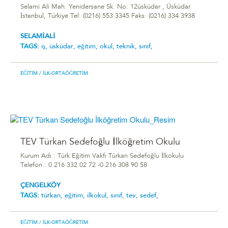
Selami Ali Mah. Yenidersane Sk. No: 12üsküdar , Üsküdar
İstanbul, Türkiye Tel: (0216) 553 3345 Faks: (0216) 334 3938
SELAMİALİ
TAGS:
iş,
üsküdar,
eğitim,
okul,
teknik,
sınıf,
EĞITIM
/ İLK-ORTAÖĞRETIM
TEV Türkan Sedefoğlu İlköğretim Okulu
Kurum Adı : Türk Eğitim Vakfı Türkan Sedefoğlu İlkokulu
Telefon : 0 216 332 02 72 -0 216 308 90 58
ÇENGELKÖY
TAGS:
türkan,
eğitim,
ilkokul,
sınıf,
tev,
sedef,
EĞITIM
/ İLK-ORTAÖĞRETIM