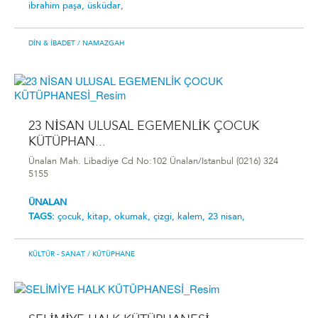
ibrahim paşa,
üsküdar,
DIN & İBADET
/ NAMAZGAH
23 NİSAN ULUSAL EGEMENLİK ÇOCUK
KÜTÜPHAN...
Ünalan Mah. Libadiye Cd No:102 Ünalan/Istanbul (0216) 324
5155
ÜNALAN
TAGS:
çocuk,
kitap,
okumak,
çizgi,
kalem,
23 nisan,
KÜLTÜR - SANAT
/ KÜTÜPHANE