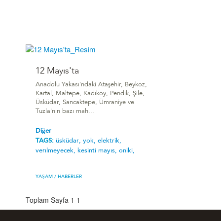
12 Mayıs'ta
Anadolu Yakası'ndaki Ataşehir, Beykoz,
Kartal, Maltepe, Kadıköy, Pendik, Şile,
Üsküdar, Sancaktepe, Ümraniye ve
Tuzla'nın bazı mah...
Diğer
TAGS:
üsküdar,
yok,
elektrik,
verılmeyecek,
kesinti mayıs,
oniki,
YAŞAM
/ HABERLER
Toplam Sayfa 1
1