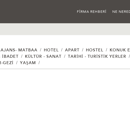
FIRMA REHBERI
NE NERE
/
/
/
/
AJANS- MATBAA
HOTEL
APART
HOSTEL
KONUK E
/
/
& İBADET
KÜLTÜR - SANAT
TARIHI - TURISTIK YERLER
/
/
R-GEZI
YAŞAM