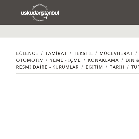
/
/
/
/
EĞLENCE
TAMIRAT
TEKSTIL
MÜCEVHERAT
/
/
/
OTOMOTIV
YEME - İÇME
KONAKLAMA
DIN 
/
/
/
RESMI DAIRE - KURUMLAR
EĞITIM
TARIH
TU