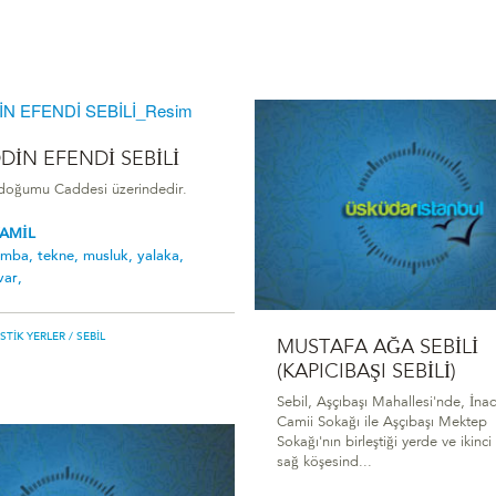
DİN EFENDİ SEBİLİ
doğumu Caddesi üzerindedir.
KAMİL
umba,
tekne,
musluk,
yalaka,
var,
ISTIK YERLER
/ SEBIL
MUSTAFA AĞA SEBİLİ
(KAPICIBAŞI SEBİLİ)
Sebil, Aşçıbaşı Mahallesi'nde, İna
Camii Sokağı ile Aşçıbaşı Mektep
Sokağı'nın birleştiği yerde ve ikinc
sağ köşesind...