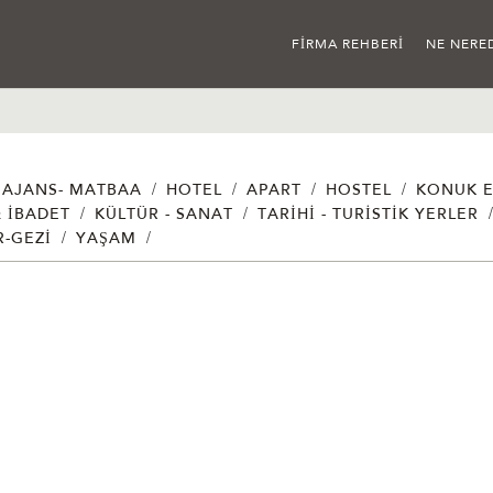
FIRMA REHBERI
NE NERE
/
/
/
/
AJANS- MATBAA
HOTEL
APART
HOSTEL
KONUK E
/
/
& İBADET
KÜLTÜR - SANAT
TARIHI - TURISTIK YERLER
/
/
R-GEZI
YAŞAM