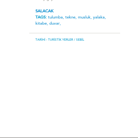
SALACAK
TAGS:
tulumba,
tekne,
musluk,
yalaka,
kitabe,
duvar,
TARIHI - TURISTIK YERLER
/ SEBIL