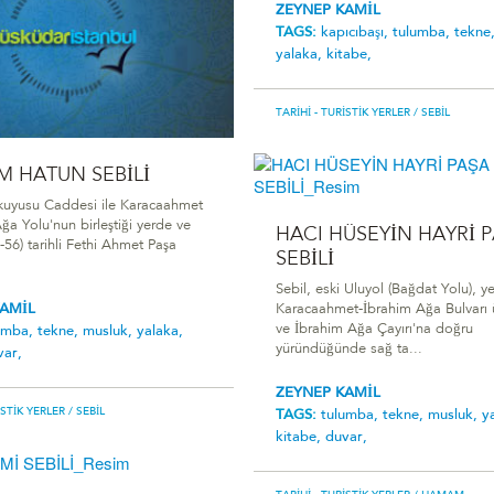
ZEYNEP KAMİL
TAGS:
kapıcıbaşı,
tulumba,
tekne
yalaka,
kitabe,
TARIHI - TURISTIK YERLER
/ SEBIL
 HATUN SEBİLİ
kuyusu Caddesi ile Karacaahmet
ğa Yolu'nun birleştiği yerde ve
HACI HÜSEYİN HAYRİ 
56) tarihli Fethi Ahmet Paşa
SEBİLİ
Sebil, eski Uluyol (Bağdat Yolu), ye
KAMİL
Karacaahmet-İbrahim Ağa Bulvarı 
ve İbrahim Ağa Çayırı'na doğru
umba,
tekne,
musluk,
yalaka,
yüründüğünde sağ ta...
var,
ZEYNEP KAMİL
ISTIK YERLER
/ SEBIL
TAGS:
tulumba,
tekne,
musluk,
y
kitabe,
duvar,