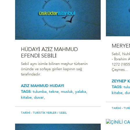
MERYEM
HÜDAYİ AZİZ MAHMUD
Sebil, Nuh
EFENDİ SEBİLİ
- İbrahim A
Sebil aynı isimle bilinen meşhur türbenin
1272 (1855-
önünde ve sofaya girilen kapının sağ
Çeşmes...
tarafındadır.
ZEYNEP 
AZIZ MAHMUD HUDAYI
TAGS:
tul
TAGS:
tulumba,
tekne,
musluk,
yalaka,
kitabe,
du
kitabe,
duvar,
TARIHI - TUR
TARIHI - TURISTIK YERLER
/ SEBIL