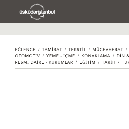
/
/
/
/
EĞLENCE
TAMIRAT
TEKSTIL
MÜCEVHERAT
/
/
/
OTOMOTIV
YEME - İÇME
KONAKLAMA
DIN 
/
/
/
RESMI DAIRE - KURUMLAR
EĞITIM
TARIH
TU