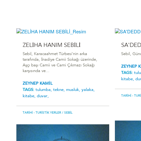
ZELİHA HANIM SEBİLİ
SA'DED
Sebil, Karacaahmet Türbesi'nin arka
Sebil, Gün
tarafında, İnadiye Camii Sokağı üzerinde,
Aşçı başı Camii ve Cami Çıkmazı Sokağı
ZEYNEP 
karşısında ve...
TAGS:
tul
kitabe,
du
ZEYNEP KAMİL
TAGS:
tulumba,
tekne,
musluk,
yalaka,
kitabe,
duvar,
TARIHI - TUR
TARIHI - TURISTIK YERLER
/ SEBIL