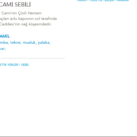
TARIHI - TURISTIK YERLER
/ HAMAM
 CAMİ SEBİLİ
li Cami'nin Çinili Hamam
çılan avlu kapısının sol tarafında
Caddesi'nin sağ köşesindedir.
KAMİL
umba,
tekne,
musluk,
yalaka,
var,
ISTIK YERLER
/ SEBIL