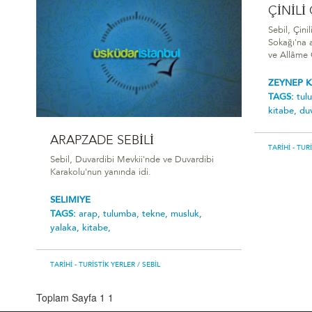
ÇİNİLİ
Sebil, Çini
Sokağı'na a
ve Allâme 
ZEYNEP 
TAGS:
tul
kitabe,
du
ARAPZADE SEBİLİ
TARIHI - TUR
Sebil, Duvardibi Mevkii'nde ve Duvardibi
Karakolu'nun yanında idi.
SELIMIYE
TAGS:
arap,
tulumba,
tekne,
musluk,
yalaka,
kitabe,
TARIHI - TURISTIK YERLER
/ SEBIL
Toplam Sayfa 1
1