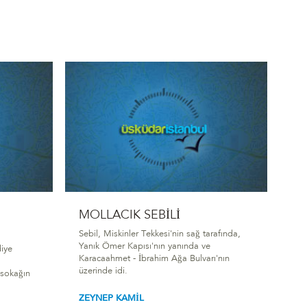
MOLLACIK SEBİLİ
Sebil, Miskinler Tekkesi'nin sağ tarafında,
Yanık Ömer Kapısı'nın yanında ve
diye
Karacaahmet - İbrahim Ağa Bulvarı'nın
üzerinde idi.
i sokağın
ZEYNEP KAMİL