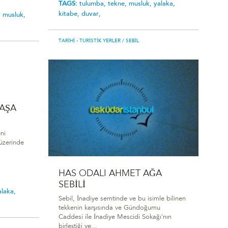
TAGS:
tulumba,
tekne,
musluk,
yalaka,
kitabe,
duvar,
,
musluk,
TARIHI - TURISTIK YERLER
/ SEBIL
PAŞA
ni
üzerinde
HAS ODALI AHMET AĞA
SEBİLİ
alaka,
Sebil, İnadiye semtinde ve bu isimle bilinen
tekkenin karşısında ve Gündoğumu
Caddesi ile İnadiye Mescidi Sokağı'nın
birleştiği ye...