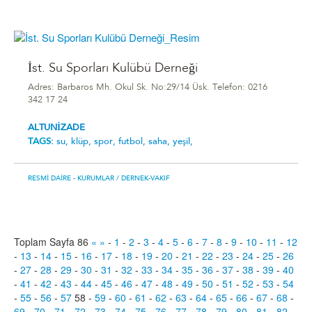
İst. Su Sporları Kulübü Derneği
Adres: Barbaros Mh. Okul Sk. No:29/14 Üsk. Telefon: 0216
342 17 24
ALTUNİZADE
TAGS:
su,
klüp,
spor,
futbol,
saha,
yeşil,
RESMI DAIRE - KURUMLAR
/ DERNEK-VAKIF
Toplam Sayfa 86
«
»
-
1
-
2
-
3
-
4
-
5
-
6
-
7
-
8
-
9
-
10
-
11
-
12
-
13
-
14
-
15
-
16
-
17
-
18
-
19
-
20
-
21
-
22
-
23
-
24
-
25
-
26
-
27
-
28
-
29
-
30
-
31
-
32
-
33
-
34
-
35
-
36
-
37
-
38
-
39
-
40
-
41
-
42
-
43
-
44
-
45
-
46
-
47
-
48
-
49
-
50
-
51
-
52
-
53
-
54
-
55
-
56
-
57
58
-
59
-
60
-
61
-
62
-
63
-
64
-
65
-
66
-
67
-
68
-
69
-
70
-
71
-
72
-
73
-
74
-
75
-
76
-
77
-
78
-
79
-
80
-
81
-
82
-