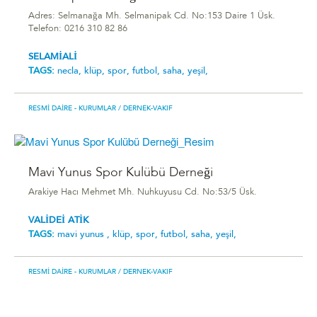
Adres: Selmanağa Mh. Selmanipak Cd. No:153 Daire 1 Üsk.
Telefon: 0216 310 82 86
SELAMİALİ
TAGS:
necla,
klüp,
spor,
futbol,
saha,
yeşil,
RESMI DAIRE - KURUMLAR
/ DERNEK-VAKIF
Mavi Yunus Spor Kulübü Derneği
Arakiye Hacı Mehmet Mh. Nuhkuyusu Cd. No:53/5 Üsk.
VALİDEİ ATİK
TAGS:
mavi yunus ,
klüp,
spor,
futbol,
saha,
yeşil,
RESMI DAIRE - KURUMLAR
/ DERNEK-VAKIF