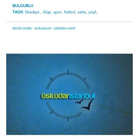
BULGURLU
TAGS:
libadiye ,
klüp,
spor,
futbol,
saha,
yeşil,
RESMI DAIRE - KURUMLAR
/ DERNEK-VAKIF