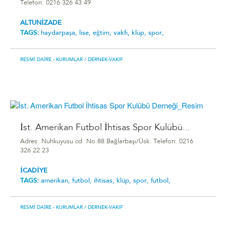
Telefon: 0216 326 43 49
ALTUNİZADE
TAGS:
haydarpaşa,
lise,
eğtim,
vakfı,
klüp,
spor,
RESMI DAIRE - KURUMLAR
/ DERNEK-VAKIF
İst. Amerikan Futbol İhtisas Spor Kulübü...
Adres: Nuhkuyusu cd. No:88 Bağlarbaşı/Üsk. Telefon: 0216
326 22 23
İCADİYE
TAGS:
amerikan,
futbol,
i̇htisas,
klüp,
spor,
futbol,
RESMI DAIRE - KURUMLAR
/ DERNEK-VAKIF