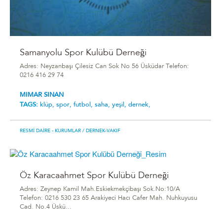
Samanyolu Spor Kulübü Derneği
Adres: Neyzanbaşı Çilesiz Can Sok No 56 Üsküdar Telefon:
0216 416 29 74
MIMAR SINAN
TAGS:
klüp,
spor,
futbol,
saha,
yeşil,
dernek,
RESMI DAIRE - KURUMLAR
/ DERNEK-VAKIF
Öz Karacaahmet Spor Kulübü Derneği
Adres: Zeynep Kamil Mah.Eskiekmekçibaşı Sok.No:10/A
Telefon: 0216 530 23 65 Arakiyeci Hacı Cafer Mah. Nuhkuyusu
Cad. No.4 Üskü...