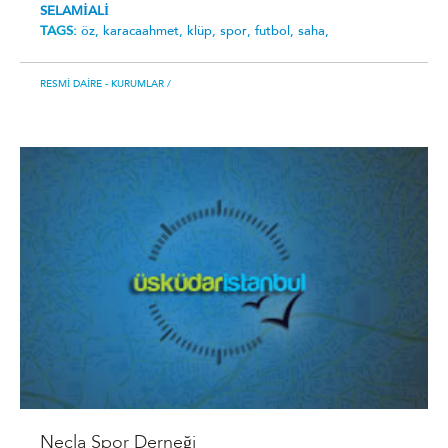
SELAMİALİ
TAGS:
öz,
karacaahmet,
klüp,
spor,
futbol,
saha,
RESMI DAIRE - KURUMLAR
/
Necla Spor Derneği