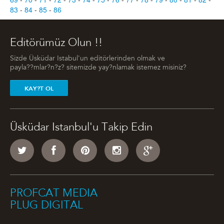
83
-
84
-
85
-
86
Editörümüz Olun !!
Sizde Üsküdar Istabul'un editörlerinden olmak ve
payla??mlar?n?z? sitemizde yay?nlamak istemez misiniz?
KAY?T OL
Üsküdar Istanbul'u Takip Edin
PROFCAT MEDIA
PLUG DIGITAL