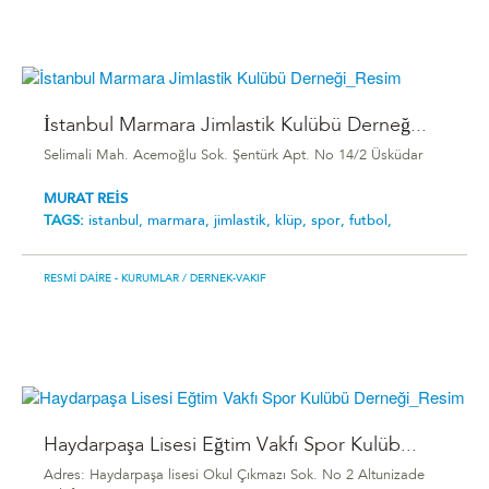
İstanbul Marmara Jimlastik Kulübü Derneğ...
Selimali Mah. Acemoğlu Sok. Şentürk Apt. No 14/2 Üsküdar
MURAT REİS
TAGS:
i̇stanbul,
marmara,
jimlastik,
klüp,
spor,
futbol,
RESMI DAIRE - KURUMLAR
/ DERNEK-VAKIF
Haydarpaşa Lisesi Eğtim Vakfı Spor Kulüb...
Adres: Haydarpaşa lisesi Okul Çıkmazı Sok. No 2 Altunizade