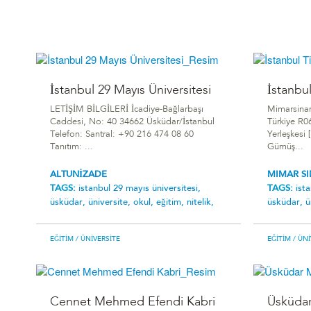
İstanbul 29 Mayıs Üniversitesi
İstanbul
LETİŞİM BİLGİLERİ İcadiye-Bağlarbaşı
Mimarsinan
Caddesi, No: 40 34662 Üsküdar/İstanbul
Türkiye R
Telefon: Santral: +90 216 474 08 60
Yerleşkesi
Tanıtım: ...
Gümüş...
ALTUNİZADE
MIMAR S
TAGS:
i̇stanbul 29 mayıs üniversitesi,
TAGS:
i̇st
üsküdar,
üniversite,
okul,
eğitim,
nitelik,
üsküdar,
ü
EĞITIM
/ ÜNIVERSITE
EĞITIM
/ ÜNI
Cennet Mehmed Efendi Kabri
Üsküdar