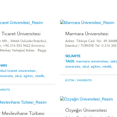
 Ticaret Üniversitesi
Marmara Üniversitesi
 Mh., 34664 Üsküdar/İstanbul,
Adres: Tıbbiye Cad. No: 49 3468
06; +90 216 553 9422 Eminönü
İstanbul / TÜRKİYE Tel: 0 216 345
 [Merkez Yerleşke] Adres : Ragıp
SELIMIYE
TAGS:
marmara üniversitesi,
üskü
INAN
üniversite,
okul,
eğitim,
nitelik,
anbul ticaret üniversitesi ,
niversite,
okul,
eğitim,
nitelik,
EĞITIM
/ ÜNIVERSITE
VERSITE
Özyeğin Üniversitesi
 Mevlevihane Türbesi