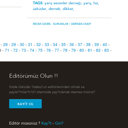
TAGS:
yarış sevenler derneği,
yarış,
hız,
üsküdar,
dernek,
dikkat,
RESMI DAIRE - KURUMLAR
/ DERNEK-VAKIF
-
28
-
29
-
30
-
31
-
32
-
33
-
34
-
35
-
36
-
37
-
38
-
39
-
40
-
0
-
71
-
72
-
73
-
74
-
75
-
76
-
77
-
78
-
79
-
80
-
81
-
82
-
83
-
Editörümüz Olun !!
Sizde Üsküdar ?stabul'un editörlerinden olmak ve
payla??mlar?n?z? sitemizde yay?nlamak istemez misiniz?
KAYIT OL
Editör müsünüz ?
Kay?t
-
Giri?