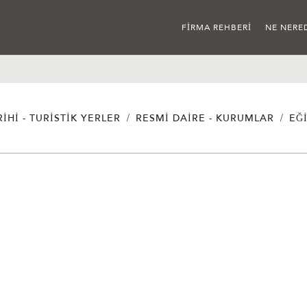
FIRMA REHBERI
NE NERE
/
/
RIHI - TURISTIK YERLER
RESMI DAIRE - KURUMLAR
EĞ