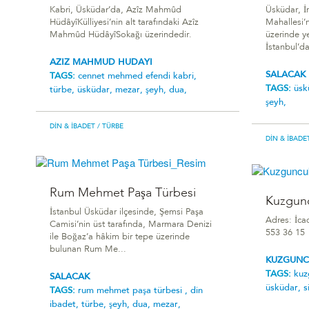
Kabri, Üsküdar’da, Azîz Mahmûd
Üsküdar, 
HüdâyîKülliyesi’nin alt tarafındaki Azîz
Mahallesi’
Mahmûd HüdâyîSokağı üzerindedir.
üzerinde y
İstanbul’d
AZIZ MAHMUD HUDAYI
SALACAK
TAGS:
cennet mehmed efendi kabri,
TAGS:
üsk
türbe,
üsküdar,
mezar,
şeyh,
dua,
şeyh,
DIN & İBADET
/ TÜRBE
DIN & İBADE
Rum Mehmet Paşa Türbesi
Kuzgun
İstanbul Üsküdar ilçesinde, Şemsi Paşa
Adres: İca
Camisi’nin üst tarafında, Marmara Denizi
553 36 15
ile Boğaz’a hâkim bir tepe üzerinde
bulunan Rum Me...
KUZGUNC
TAGS:
kuz
SALACAK
üsküdar,
s
TAGS:
rum mehmet paşa türbesi ,
din
ibadet,
türbe,
şeyh,
dua,
mezar,