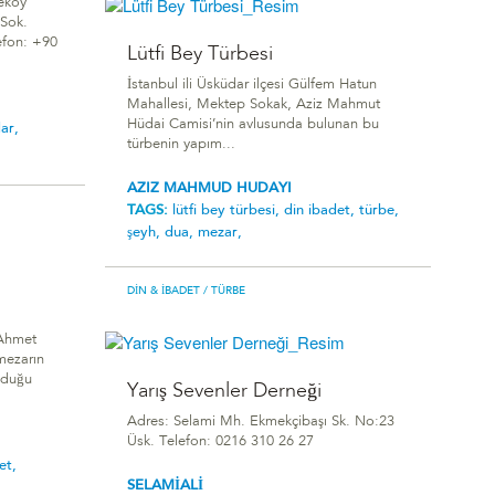
eköy
Sok.
fon: +90
Lütfi Bey Türbesi
İstanbul ili Üsküdar ilçesi Gülfem Hatun
Mahallesi, Mektep Sokak, Aziz Mahmut
Hüdai Camisi’nin avlusunda bulunan bu
ar,
türbenin yapım...
AZIZ MAHMUD HUDAYI
TAGS:
lütfi bey türbesi,
din ibadet,
türbe,
şeyh,
dua,
mezar,
DIN & İBADET
/ TÜRBE
 Ahmet
mezarın
lduğu
Yarış Sevenler Derneği
Adres: Selami Mh. Ekmekçibaşı Sk. No:23
Üsk. Telefon: 0216 310 26 27
et,
SELAMİALİ