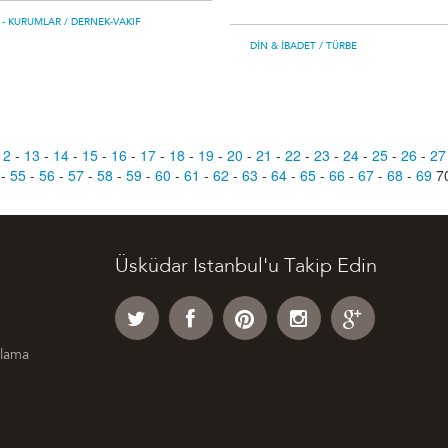
 - KURUMLAR
/ DERNEK-VAKIF
DIN & İBADET
/ TÜRBE
12
-
13
-
14
-
15
-
16
-
17
-
18
-
19
-
20
-
21
-
22
-
23
-
24
-
25
-
26
-
27
-
55
-
56
-
57
-
58
-
59
-
60
-
61
-
62
-
63
-
64
-
65
-
66
-
67
-
68
-
69
7
Üsküdar Istanbul'u Takip Edin
klama