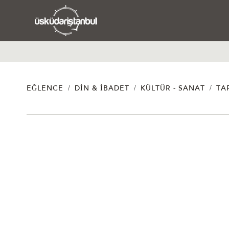
/
/
/
EĞLENCE
DIN & İBADET
KÜLTÜR - SANAT
TA