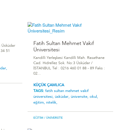
Fatih Sultan Mehmet Vakıf
8 Üsküdar
Üniversitesi
 34 51
Kandilli Yerleşkesi Kandilli Mah. Rasathane
Cad. Hıdrellez Sok. No:3 Üsküdar /
dar,
İSTANBUL Tel : 0216 460 01 88 - 89 Faks :
02...
KÜÇÜK ÇAMLICA
TAGS:
fatih sultan mehmet vakıf
üniversitesi,
üsküdar,
üniversite,
okul,
eğitim,
nitelik,
EĞITIM
/ ÜNIVERSITE