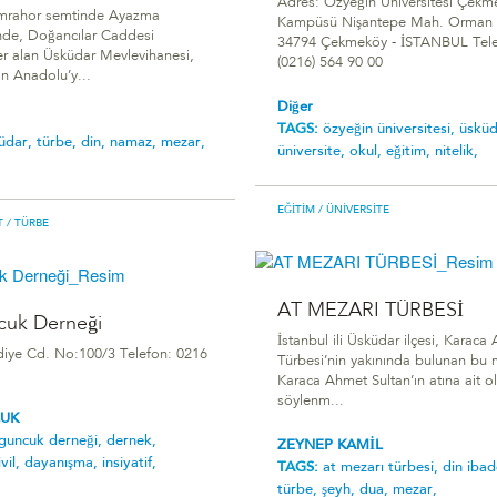
Adres: Özyeğin Üniversitesi Çekm
İmrahor semtinde Ayazma
Kampüsü Nişantepe Mah. Orman 
nde, Doğancılar Caddesi
34794 Çekmeköy - İSTANBUL Tele
er alan Üsküdar Mevlevihanesi,
(0216) 564 90 00
an Anadolu’y...
Diğer
TAGS:
özyeğin üniversitesi,
üsküd
üdar,
türbe,
din,
namaz,
mezar,
üniversite,
okul,
eğitim,
nitelik,
EĞITIM
/ ÜNIVERSITE
T
/ TÜRBE
AT MEZARI TÜRBESİ
cuk Derneği
İstanbul ili Üsküdar ilçesi, Karaca
diye Cd. No:100/3 Telefon: 0216
Türbesi’nin yakınında bulunan bu 
Karaca Ahmet Sultan’ın atına ait o
söylenm...
UK
guncuk derneği,
dernek,
ZEYNEP KAMİL
ivil,
dayanışma,
insiyatif,
TAGS:
at mezarı türbesi,
din ibad
türbe,
şeyh,
dua,
mezar,