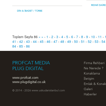
RESMI DAIRE
DIN & İBADET
/ TÜRBE
Toplam Sayfa 86
«
»
-
1
-
2
-
3
-
4
-
5
-
6
-
7
-
8
-
9
-
10
-
11
-
41
-
42
-
43
-
44
-
45
-
46
-
47
-
48
-
49
-
50
-
51
-
52
-
53
-
54
84
-
85
-
86
PROFCAT MEDIA
Firma Rehberi
PLUG DIGITAL
Ne Nerede ?
Konaklama
www.profcat.com
İletişim
www.plugdigital.co.uk
Emlak & Kona
Galeri
© 2014 - 2026 www.uskudaristanbul.com
Haberler