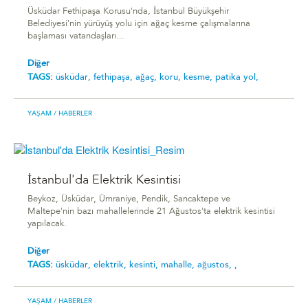
Üsküdar Fethipaşa Korusu'nda, İstanbul Büyükşehir
Belediyesi'nin yürüyüş yolu için ağaç kesme çalışmalarına
başlaması vatandaşları...
Diğer
TAGS:
üsküdar,
fethipaşa,
ağaç,
koru,
kesme,
patika yol,
YAŞAM
/ HABERLER
İstanbul'da Elektrik Kesintisi
Beykoz, Üsküdar, Ümraniye, Pendik, Sancaktepe ve
Maltepe'nin bazı mahallelerinde 21 Ağustos'ta elektrik kesintisi
yapılacak.
Diğer
TAGS:
üsküdar,
elektrik,
kesinti,
mahalle,
ağustos,
,
YAŞAM
/ HABERLER