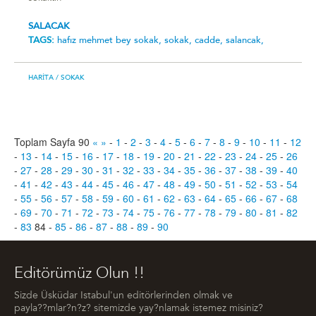
SALACAK
TAGS:
hafız mehmet bey sokak,
sokak,
cadde,
salancak,
HARITA
/ SOKAK
Toplam Sayfa 90
«
»
-
1
-
2
-
3
-
4
-
5
-
6
-
7
-
8
-
9
-
10
-
11
-
12
-
13
-
14
-
15
-
16
-
17
-
18
-
19
-
20
-
21
-
22
-
23
-
24
-
25
-
26
-
27
-
28
-
29
-
30
-
31
-
32
-
33
-
34
-
35
-
36
-
37
-
38
-
39
-
40
-
41
-
42
-
43
-
44
-
45
-
46
-
47
-
48
-
49
-
50
-
51
-
52
-
53
-
54
-
55
-
56
-
57
-
58
-
59
-
60
-
61
-
62
-
63
-
64
-
65
-
66
-
67
-
68
-
69
-
70
-
71
-
72
-
73
-
74
-
75
-
76
-
77
-
78
-
79
-
80
-
81
-
82
-
83
84
-
85
-
86
-
87
-
88
-
89
-
90
Editörümüz Olun !!
Sizde Üsküdar Istabul'un editörlerinden olmak ve
payla??mlar?n?z? sitemizde yay?nlamak istemez misiniz?