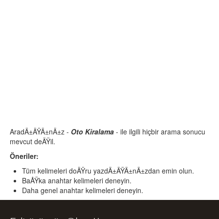
AradÄ±ÄŸÄ±nÄ±z -
Oto Kiralama
- ile ilgili hiçbir arama sonucu
mevcut deÄŸil.
Öneriler:
Tüm kelimeleri doÄŸru yazdÄ±ÄŸÄ±nÄ±zdan emin olun.
BaÅŸka anahtar kelimeleri deneyin.
Daha genel anahtar kelimeleri deneyin.