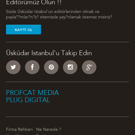
Editörümüz Olun !!
Sizde Üsküdar Istabul'un editörlerinden olmak ve
payla??mlar?n?z? sitemizde yay?nlamak istemez misiniz?
KAY?T OL
Üsküdar Istanbul'u Takip Edin
PROFCAT MEDIA
PLUG DIGITAL
Firma Rehberi
Ne Nerede ?