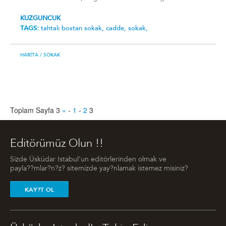
KUZGUNCUK
TAGS:
tahtalı bostan sokak,
cadde,
sokak,
HARITA
/ SOKAK
Toplam Sayfa 3
«
-
1
-
2
3
Editörümüz Olun !!
Sizde Üsküdar Istabul'un editörlerinden olmak ve
payla??mlar?n?z? sitemizde yay?nlamak istemez misiniz?
KAY?T OL