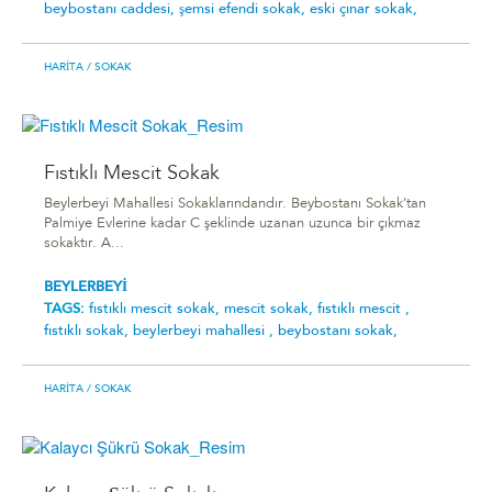
beybostanı caddesi,
şemsi efendi sokak,
eski çınar sokak,
HARITA
/ SOKAK
Fıstıklı Mescit Sokak
Beylerbeyi Mahallesi Sokaklarındandır. Beybostanı Sokak’tan
Palmiye Evlerine kadar C şeklinde uzanan uzunca bir çıkmaz
sokaktır. A...
BEYLERBEYİ
TAGS:
fıstıklı mescit sokak,
mescit sokak,
fıstıklı mescit ,
fıstıklı sokak,
beylerbeyi mahallesi ,
beybostanı sokak,
HARITA
/ SOKAK