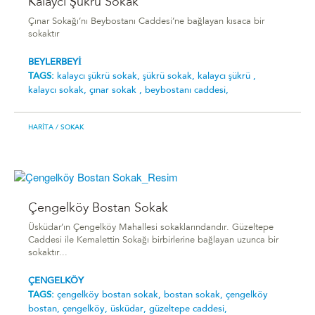
Kalaycı Şükrü Sokak
Çınar Sokağı’nı Beybostanı Caddesi’ne bağlayan kısaca bir
sokaktır
BEYLERBEYİ
TAGS:
kalaycı şükrü sokak,
şükrü sokak,
kalaycı şükrü ,
kalaycı sokak,
çınar sokak ,
beybostanı caddesi,
HARITA
/ SOKAK
Çengelköy Bostan Sokak
Üsküdar’ın Çengelköy Mahallesi sokaklarındandır. Güzeltepe
Caddesi ile Kemalettin Sokağı birbirlerine bağlayan uzunca bir
sokaktır...
ÇENGELKÖY
TAGS:
çengelköy bostan sokak,
bostan sokak,
çengelköy
bostan,
çengelköy,
üsküdar,
güzeltepe caddesi,