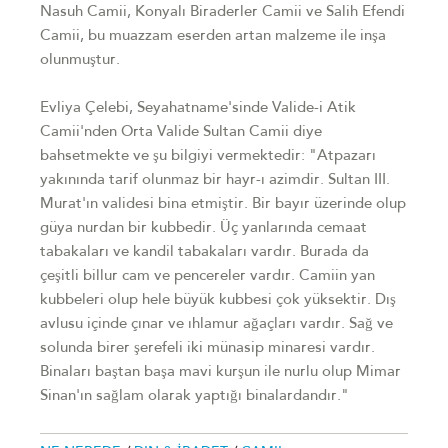
Nasuh Camii, Konyalı Biraderler Camii ve Salih Efendi
Camii, bu muazzam eserden artan malzeme ile inşa
olunmuştur.
Evliya Çelebi, Seyahatname'sinde Valide-i Atik
Camii'nden Orta Valide Sultan Camii diye
bahsetmekte ve şu bilgiyi vermektedir: "Atpazarı
yakınında tarif olunmaz bir hayr-ı azimdir. Sultan III.
Murat'ın validesi bina etmiştir. Bir bayır üzerinde olup
güya nurdan bir kubbedir. Üç yanlarında cemaat
tabakaları ve kandil tabakaları vardır. Burada da
çeşitli billur cam ve pencereler vardır. Camiin yan
kubbeleri olup hele büyük kubbesi çok yüksektir. Dış
avlusu içinde çınar ve ıhlamur ağaçları vardır. Sağ ve
solunda birer şerefeli iki münasip minaresi vardır.
Binaları baştan başa mavi kurşun ile nurlu olup Mimar
Sinan'ın sağlam olarak yaptığı binalardandır."