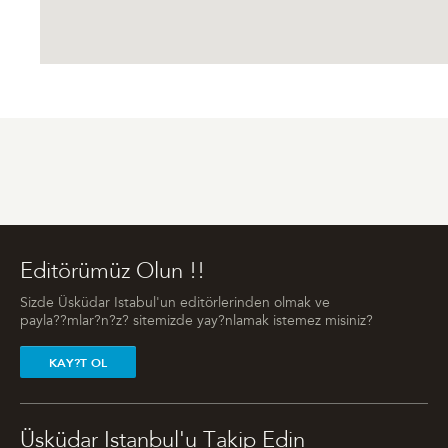
Editörümüz Olun !!
Sizde Üsküdar Istabul'un editörlerinden olmak ve
payla??mlar?n?z? sitemizde yay?nlamak istemez misiniz?
KAY?T OL
Üsküdar Istanbul'u Takip Edin