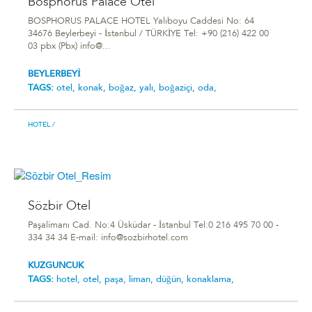
Bosphorus Palace Otel
BOSPHORUS PALACE HOTEL Yalıboyu Caddesi No: 64
34676 Beylerbeyi - İstanbul / TÜRKİYE Tel: +90 (216) 422 00
03 pbx (Pbx) info@...
BEYLERBEYİ
TAGS:
otel,
konak,
boğaz,
yalı,
boğaziçi,
oda,
HOTEL
/
Sözbir Otel
Paşalimanı Cad. No:4 Üsküdar - İstanbul Tel:0 216 495 70 00 -
334 34 34 E-mail: info@sozbirhotel.com
KUZGUNCUK
TAGS:
hotel,
otel,
paşa,
liman,
düğün,
konaklama,