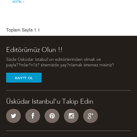
HOTEL
/
Toplam Sayfa 1
1
Editörümüz Olun !!
Sizde Üsküdar Istabul'un editörlerinden olmak ve
payla??mlar?n?z? sitemizde yay?nlamak istemez misiniz?
KAY?T OL
Üsküdar Istanbul'u Takip Edin