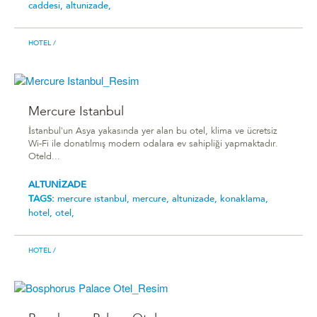
caddesi,
altunizade,
HOTEL
/
Mercure Istanbul
İstanbul'un Asya yakasında yer alan bu otel, klima ve ücretsiz
Wi-Fi ile donatılmış modern odalara ev sahipliği yapmaktadır.
Oteld...
ALTUNİZADE
TAGS:
mercure istanbul,
mercure,
altunizade,
konaklama,
hotel,
otel,
HOTEL
/