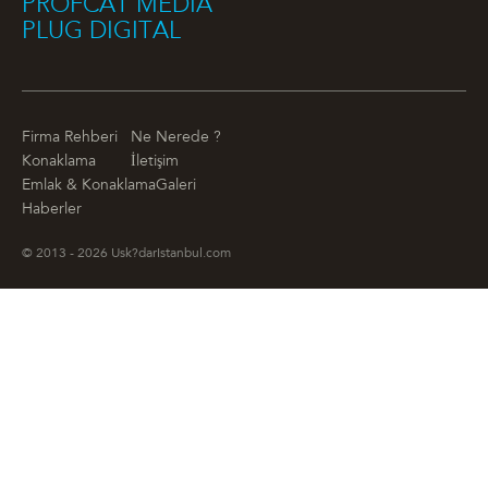
PROFCAT MEDIA
PLUG DIGITAL
Firma Rehberi
Ne Nerede ?
Konaklama
İletişim
Emlak & Konaklama
Galeri
Haberler
© 2013 - 2026 Usk?darIstanbul.com