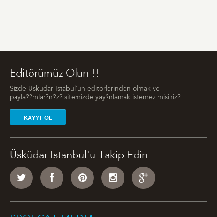
Editörümüz Olun !!
Sizde Üsküdar Istabul'un editörlerinden olmak ve
payla??mlar?n?z? sitemizde yay?nlamak istemez misiniz?
KAY?T OL
Üsküdar Istanbul'u Takip Edin