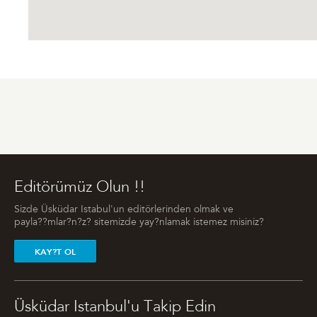
Editörümüz Olun !!
Sizde Üsküdar Istabul'un editörlerinden olmak ve
payla??mlar?n?z? sitemizde yay?nlamak istemez misiniz?
KAY?T OL
Üsküdar Istanbul'u Takip Edin