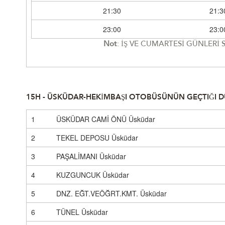
21:30
21:3
23:00
23:0
Not
: İŞ VE CUMARTESİ GÜNLERİ
15H - ÜSKÜDAR-HEKİMBAŞI OTOBÜSÜNÜN GEÇTIĞI 
1
ÜSKÜDAR CAMİ ÖNÜ Üsküdar
2
TEKEL DEPOSU Üsküdar
3
PAŞALİMANI Üsküdar
4
KUZGUNCUK Üsküdar
5
DNZ. EĞT.VEÖĞRT.KMT. Üsküdar
6
TÜNEL Üsküdar