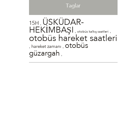
Taglar
ÜSKÜDAR-
,
15H
HEKİMBAŞI
,
,
otobüs kalkış saatleri
otobüs hareket saatleri
otobüs
,
,
hareket zamanı
güzargah
,