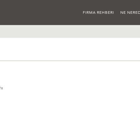
FIRMA REHBERI
NE NERED
hı