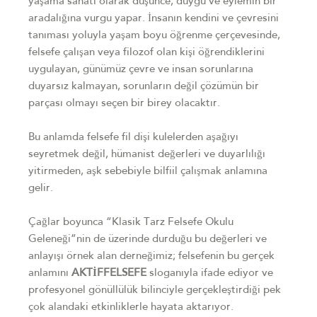
yaşama sanatı olarak düşünce, duygu ve eylemin bir
aradalığına vurgu yapar. İnsanın kendini ve çevresini
tanıması yoluyla yaşam boyu öğrenme çerçevesinde,
felsefe çalışan veya filozof olan kişi öğrendiklerini
uygulayan, günümüz çevre ve insan sorunlarına
duyarsız kalmayan, sorunların değil çözümün bir
parçası olmayı seçen bir birey olacaktır.
Bu anlamda felsefe fil dişi kulelerden aşağıyı
seyretmek değil, hümanist değerleri ve duyarlılığı
yitirmeden, aşk sebebiyle bilfiil çalışmak anlamına
gelir.
Çağlar boyunca “Klasik Tarz Felsefe Okulu
Geleneği”nin de üzerinde durduğu bu değerleri ve
anlayışı örnek alan derneğimiz; felsefenin bu gerçek
anlamını
AKTİFFELSEFE
sloganıyla ifade ediyor ve
profesyonel gönüllülük bilinciyle gerçekleştirdiği pek
çok alandaki etkinliklerle hayata aktarıyor.