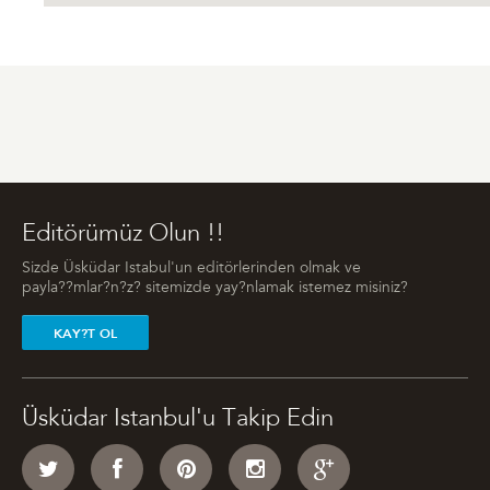
Editörümüz Olun !!
Sizde Üsküdar Istabul'un editörlerinden olmak ve
payla??mlar?n?z? sitemizde yay?nlamak istemez misiniz?
KAY?T OL
Üsküdar Istanbul'u Takip Edin