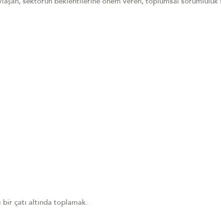
ylaşan, sektörün beklentilerine önem veren, toplumsal sorumluluk 
 bir çatı altında toplamak.