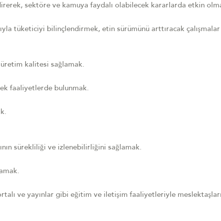
ildirerek, sektöre ve kamuya faydalı olabilecek kararlarda etkin olm
ıyla tüketiciyi bilinçlendirmek, etin sürümünü arttıracak çalışmalar
 üretim kalitesi sağlamak.
cek faaliyetlerde bulunmak.
k.
ın sürekliliği ve izlenebilirliğini sağlamak.
lamak.
lı ve yayınlar gibi eğitim ve iletişim faaliyetleriyle meslektaşlar