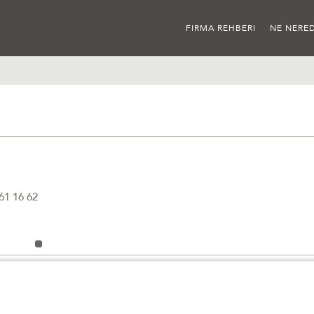
FIRMA REHBERI
NE NERED
61 16 62