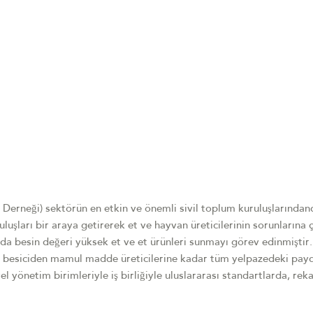
i Derneği) sektörün en etkin ve önemli sivil toplum kuruluşlarındand
uruluşları bir araya getirerek et ve hayvan üreticilerinin sorunlarına
arda besin değeri yüksek et ve et ürünleri sunmayı görev edinmiştir
n besiciden mamul madde üreticilerine kadar tüm yelpazedeki payd
el yönetim birimleriyle iş birliğiyle uluslararası standartlarda, rek