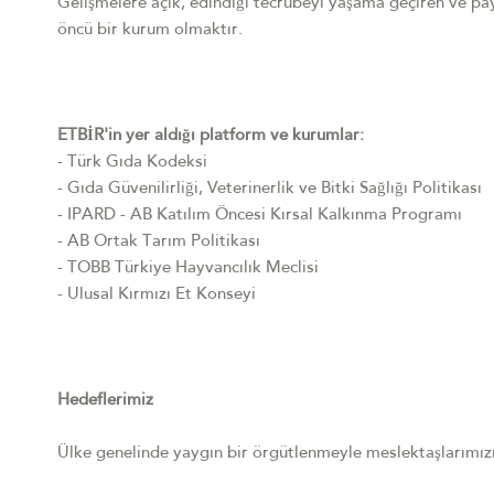
Gelişmelere açık, edindiği tecrübeyi yaşama geçiren ve pa
öncü bir kurum olmaktır.
ETBİR'in yer aldığı platform ve kurumlar:
- Türk Gıda Kodeksi
- Gıda Güvenilirliği, Veterinerlik ve Bitki Sağlığı Politikası
- IPARD - AB Katılım Öncesi Kırsal Kalkınma Programı
- AB Ortak Tarım Politikası
- TOBB Türkiye Hayvancılık Meclisi
- Ulusal Kırmızı Et Konseyi
Hedeflerimiz
Ülke genelinde yaygın bir örgütlenmeyle meslektaşlarımızı