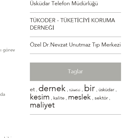
Üsküdar Telefon Müdürlüğü
TÜKODER - TÜKETİCİYİ KORUMA
DERNEĞİ
Özel Dr.Nevzat Unutmaz Tıp Merkezi
yı görev
Taglar
bir
dernek
,
,
,
,
,
et
üsküdar
tüketici
zda
kesim
meslek
,
,
,
,
sektör
kalite
maliyet