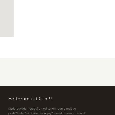
Editörümüz Olun !!
Sizde Üsküdar ?stabul'un editörlerinden olmak ve
payla??mlar?n?z? sitemizde yay?nlamak istemez misiniz?