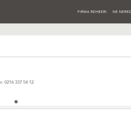
FIRMA REHBERI
NE NERED
: 0216 337 54 12