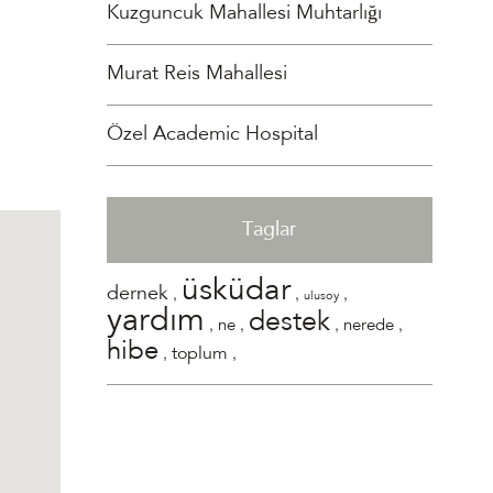
Kuzguncuk Mahallesi Muhtarlığı
Murat Reis Mahallesi
Özel Academic Hospital
Taglar
üsküdar
,
,
,
dernek
ulusoy
yardım
destek
,
,
,
,
ne
nerede
hibe
,
,
toplum