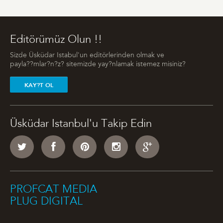
Editörümüz Olun !!
Sizde Üsküdar Istabul'un editörlerinden olmak ve
payla??mlar?n?z? sitemizde yay?nlamak istemez misiniz?
KAY?T OL
Üsküdar Istanbul'u Takip Edin
PROFCAT MEDIA
PLUG DIGITAL