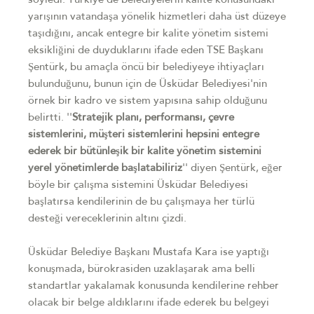
söyledi. Türkiye'de belediyelerin kalite konusundaki
yarışının vatandaşa yönelik hizmetleri daha üst düzeye
taşıdığını, ancak entegre bir kalite yönetim sistemi
eksikliğini de duyduklarını ifade eden TSE Başkanı
Şentürk, bu amaçla öncü bir belediyeye ihtiyaçları
bulunduğunu, bunun için de Üsküdar Belediyesi'nin
örnek bir kadro ve sistem yapısına sahip olduğunu
belirtti. ''
Stratejik planı, performansı, çevre
sistemlerini, müşteri sistemlerini hepsini entegre
ederek bir bütünleşik bir kalite yönetim sistemini
yerel yönetimlerde başlatabiliriz
'' diyen Şentürk, eğer
böyle bir çalışma sistemini Üsküdar Belediyesi
başlatırsa kendilerinin de bu çalışmaya her türlü
desteği vereceklerinin altını çizdi.
Üsküdar Belediye Başkanı Mustafa Kara ise yaptığı
konuşmada, bürokrasiden uzaklaşarak ama belli
standartlar yakalamak konusunda kendilerine rehber
olacak bir belge aldıklarını ifade ederek bu belgeyi