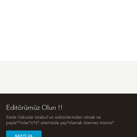
Editörümüz Olun !!
Sizde Üsküdar Istabul'un editörlerinden olmak ve
payla??mlar?n?z? sitemizde yay?nlamak istemez misiniz?
KAY?T OL