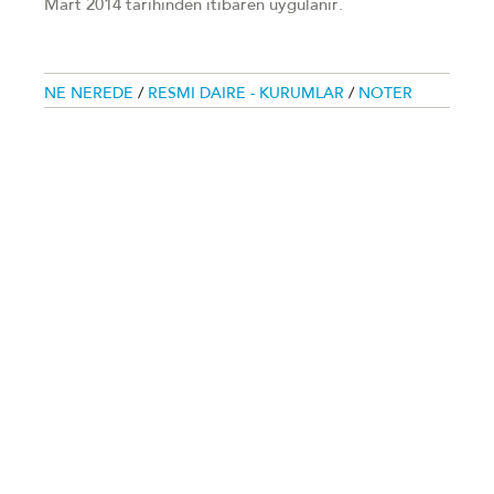
Mart 2014 tarihinden itibaren uygulanır.
NE NEREDE
/
RESMI DAIRE - KURUMLAR
/
NOTER