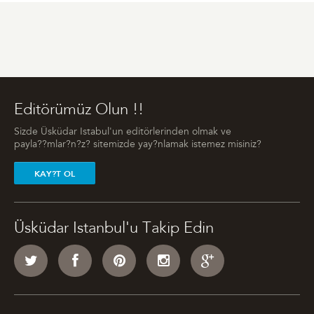
Editörümüz Olun !!
Sizde Üsküdar Istabul'un editörlerinden olmak ve
payla??mlar?n?z? sitemizde yay?nlamak istemez misiniz?
KAY?T OL
Üsküdar Istanbul'u Takip Edin