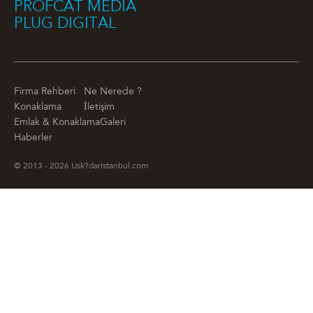
PROFCAT MEDIA
PLUG DIGITAL
Firma Rehberi
Ne Nerede ?
Konaklama
İletişim
Emlak & Konaklama
Galeri
Haberler
© 2013 - 2026 Usk?darIstanbul.com