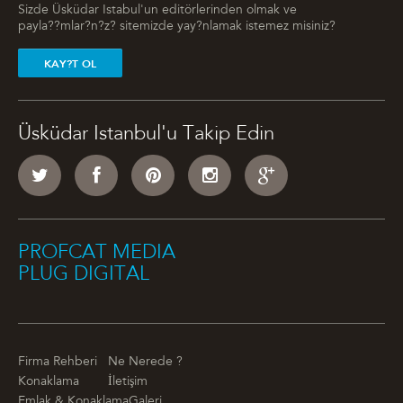
Sizde Üsküdar Istabul'un editörlerinden olmak ve
payla??mlar?n?z? sitemizde yay?nlamak istemez misiniz?
KAY?T OL
Üsküdar Istanbul'u Takip Edin
PROFCAT MEDIA
PLUG DIGITAL
Firma Rehberi
Ne Nerede ?
Konaklama
İletişim
Emlak & Konaklama
Galeri