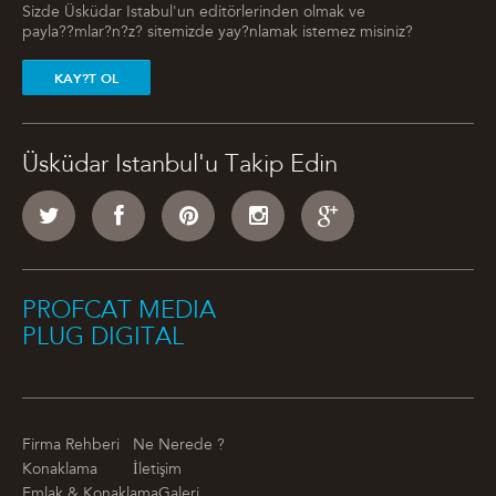
Sizde Üsküdar Istabul'un editörlerinden olmak ve
payla??mlar?n?z? sitemizde yay?nlamak istemez misiniz?
KAY?T OL
Üsküdar Istanbul'u Takip Edin
PROFCAT MEDIA
PLUG DIGITAL
Firma Rehberi
Ne Nerede ?
Konaklama
İletişim
Emlak & Konaklama
Galeri