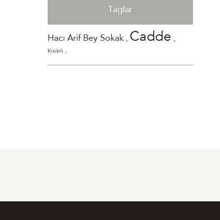
Taglar
Cadde
,
,
Hacı Arif Bey Sokak
,
Kısıkılı