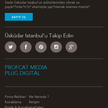
Sizde Üsküdar Istabul'un editörlerinden olmak ve
payla??mlar?n?z? sitemizde yay?nlamak istemez misiniz?
KAY?T OL
Üsküdar Istanbul'u Takip Edin
PROFCAT MEDIA
PLUG DIGITAL
Firma Rehberi
Ne Nerede ?
Konaklama
İletişim
Emlak & Konaklama
Galeri