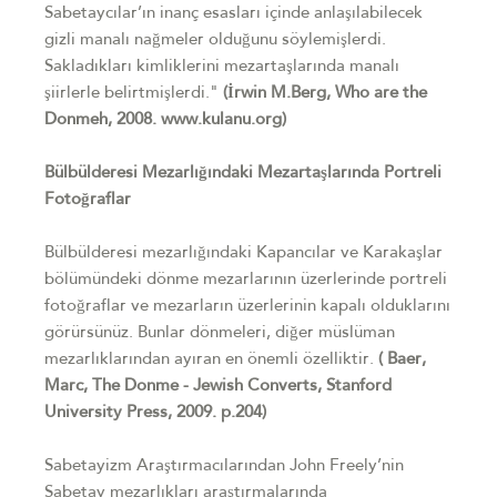
Sabetaycılar’ın inanç esasları içinde anlaşılabilecek
gizli manalı nağmeler olduğunu söylemişlerdi.
Sakladıkları kimliklerini mezartaşlarında manalı
şiirlerle belirtmişlerdi."
(İrwin M.Berg, Who are the
Donmeh, 2008. www.kulanu.org)
Bülbülderesi Mezarlığındaki Mezartaşlarında Portreli
Fotoğraflar
Bülbülderesi mezarlığındaki Kapancılar ve Karakaşlar
bölümündeki dönme mezarlarının üzerlerinde portreli
fotoğraflar ve mezarların üzerlerinin kapalı olduklarını
görürsünüz. Bunlar dönmeleri, diğer müslüman
mezarlıklarından ayıran en önemli özelliktir.
( Baer,
Marc, The Donme - Jewish Converts, Stanford
University Press, 2009. p.204)
Sabetayizm Araştırmacılarından John Freely’nin
Sabetay mezarlıkları araştırmalarında