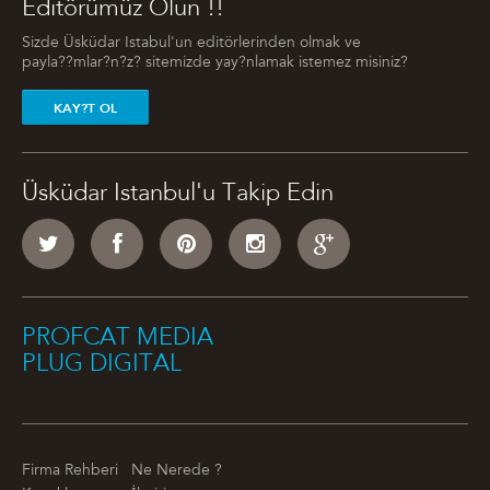
Editörümüz Olun !!
Sizde Üsküdar Istabul'un editörlerinden olmak ve
payla??mlar?n?z? sitemizde yay?nlamak istemez misiniz?
KAY?T OL
Üsküdar Istanbul'u Takip Edin
PROFCAT MEDIA
PLUG DIGITAL
Firma Rehberi
Ne Nerede ?