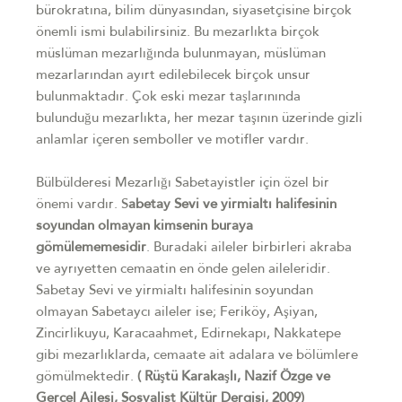
bürokratına, bilim dünyasından, siyasetçisine birçok
önemli ismi bulabilirsiniz. Bu mezarlıkta birçok
müslüman mezarlığında bulunmayan, müslüman
mezarlarından ayırt edilebilecek birçok unsur
bulunmaktadır. Çok eski mezar taşlarınında
bulunduğu mezarlıkta, her mezar taşının üzerinde gizli
anlamlar içeren semboller ve motifler vardır.
Bülbülderesi Mezarlığı Sabetayistler için özel bir
önemi vardır. S
abetay Sevi ve yirmialtı halifesinin
soyundan olmayan kimsenin buraya
gömülememesidir
. Buradaki aileler birbirleri akraba
ve ayrıyetten cemaatin en önde gelen aileleridir.
Sabetay Sevi ve yirmialtı halifesinin soyundan
olmayan Sabetaycı aileler ise; Feriköy, Aşiyan,
Zincirlikuyu, Karacaahmet, Edirnekapı, Nakkatepe
gibi mezarlıklarda, cemaate ait adalara ve bölümlere
gömülmektedir.
( Rüştü Karakaşlı, Nazif Özge ve
Gerçel Ailesi, Sosyalist Kültür Dergisi, 2009)