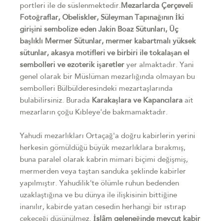
portleri ile de süslenmektedir.
Mezarlarda Çerçeveli
Fotoğraflar, Obeliskler, Süleyman Tapınağının İki
girişini sembolize eden Jakin Boaz Sütunları, Üç
başlıklı Mermer Sütunlar, mermer kabartmalı yüksek
sütunlar, akasya motifleri ve birbiri ile tokalaşan el
sembolleri ve ezoterik işaretler
yer almaktadır. Yani
genel olarak bir Müslüman mezarlığında olmayan bu
sembolleri Bülbülderesindeki mezartaşlarında
bulabilirsiniz. Burada
Karakaşlara ve Kapancılara
ait
mezarların çoğu Kıbleye'de bakmamaktadır.
Yahudi mezarlıkları Ortaçağ'a doğru kabirlerin yerini
herkesin gömüldüğü büyük mezarlıklara bırakmış,
buna paralel olarak kabrin mimari biçimi değişmiş,
mermerden veya taştan sanduka şeklinde kabirler
yapılmıştır. Yahudilik'te ölümle ruhun bedenden
uzaklaştığına ve bu dünya ile ilişkisinin bittiğine
inanılır, kabirde yatan cesedin herhangi bir ıstırap
çekeceği düşünülmez.
İslâm geleneğinde mevcut kabir