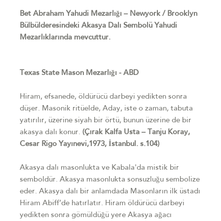
Bet Abraham Yahudi Mezarlığı – Newyork / Brooklyn
Bülbülderesindeki Akasya Dalı Sembolü Yahudi
Mezarlıklarında mevcuttur.
Texas State Mason Mezarlığı - ABD
Hiram, efsanede, öldürücü darbeyi yedikten sonra
düşer. Masonik ritüelde, Aday, iste o zaman, tabuta
yatırılır, üzerine siyah bir örtü, bunun üzerine de bir
akasya dalı konur.
(Çırak Kalfa Usta – Tanju Koray,
Cesar Rigo Yayınevi,1973, İstanbul. s.104)
Akasya dalı masonlukta ve Kabala'da mistik bir
semboldür. Akasya masonlukta sonsuzluğu sembolize
eder. Akasya dalı bir anlamdada Masonların ilk üstadı
Hiram Abiff’de hatırlatır. Hiram öldürücü darbeyi
yedikten sonra gömüldüğü yere Akasya ağacı