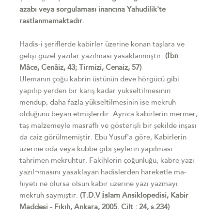
azabı veya sorgulaması inancına Yahudilik'te
rastlanmamaktadır.
Hadis-i şeriflerde kabirler üzerine konan taşlara ve
gelişi güzel yazılar yazılması yasaklanmıştır.
(İbn
Mâce, Cenâiz, 43; Tirmizi, Cenaiz, 57)
Ulemanın çoğu kabrin üstünün deve hörgücü gibi
yapılıp yerden bir karış kadar yükseltilmesinin
mendup, daha fazla yükseltilmesinin ise mekruh
olduğunu beyan etmişlerdir. Ayrıca kabirlerin mermer,
taş malzemeyle masraflı ve gösterişli bir şekilde inşası
da caiz görülmemiştir. Ebu Yusuf'a göre, Kabirlerin
üzerine oda veya kubbe gibi şeylerin yapılması
tahrimen mekruhtur. Fakihlerin çoğunluğu, kabre yazı
yazıl¬masını yasaklayan hadislerden hareketle ma-
hiyeti ne olursa olsun kabir üzerine yazı yazmayı
mekruh saymıştır.
(T.D.V İslam Ansiklopedisi, Kabir
Maddesi - Fıkıh, Ankara, 2005. Cilt : 24, s.234)