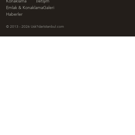
Konaklama
İletişim
Emlak & Konaklama
Galeri
Haberler
© 2013 - 2026 Usk?darIstanbul.com