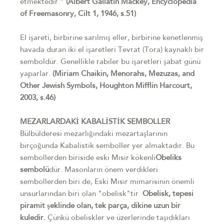
etmektedir.”
(Albert Gallatin Mackey, Encyclopedia
of Freemasonry, Cilt 1, 1946, s.51)
El işareti, birbirine sarılmış eller, birbirine kenetlenmiş
havada duran iki el işaretleri Tevrat (Tora) kaynaklı bir
semboldür. Genellikle rabiler bu işaretleri şabat günü
yaparlar.
(Miriam Chaikin, Menorahs, Mezuzas, and
Other Jewish Symbols, Houghton Mifflin Harcourt,
2003, s.46)
MEZARLARDAKİ KABALİSTİK SEMBOLLER
Bülbülderesi mezarlığındaki mezartaşlarının
birçoğunda Kabalistik semboller yer almaktadır. Bu
sembollerden biriside eski Mısır kökenli
Obeliks
sembolü
dür. Masonların önem verdikleri
sembollerden biri de, Eski Mısır mimarisinin önemli
unsurlarından biri olan "obelisk"tir.
Obelisk, tepesi
piramit şeklinde olan, tek parça, dikine uzun bir
kuledir.
Çünkü obeliskler ve üzerlerinde taşıdıkları