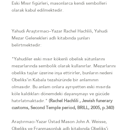
Eski Mısır figürleri, masonlarca kendi sembolleri
olarak kabul edilmektedir.
Yahudi Araştırmacı–Yazar Rachel Hachlili, Yahudi
Mezar Gelenekleri adlı kitabında şunları
belirtmektedir:
"Yahudiler eski mısır kökenli obelisk sütunlarını
mezarlarında sembolik olarak kullanırlar. Mezarlarını
obeliks taşlar üzerine inşa ettirirler, bunların nedeni
Obeliks’in Kabala tezahüründe bir anlamının
olmasıdır. Bu anlam onlara ayrıyetten eski mısırda
köle kaldıkları dönemdeki dayanışmayı ve gücüde
hatırlatmaktadır."
(Rachel Hachlili , Jewish funerary
customs, Second Temple period, BRILL, 2005, p.340)
Araştırmacı-Yazar Üstad Mason John A. Weisse,
Obeliks ve Franmasonluk adlı kitabında Obeliks’i