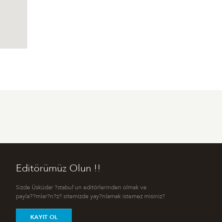
Editörümüz Olun !!
Sizde Üsküdar ?stabul'un editörlerinden olmak ve
payla??mlar?n?z? sitemizde yay?nlamak istemez misiniz?
KAYIT OL