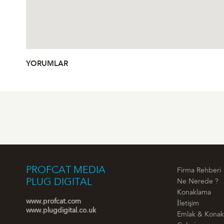
YORUMLAR
PROFCAT MEDIA
Firma Rehberi
PLUG DIGITAL
Ne Nerede ?
Konaklama
www.profcat.com
İletişim
www.plugdigital.co.uk
Emlak & Kona