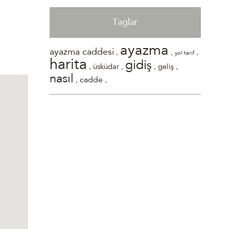
Taglar
ayazma
,
,
,
ayazma caddesi
yol tarif
harita
gidiş
,
,
,
,
üsküdar
geliş
nasıl
,
,
cadde