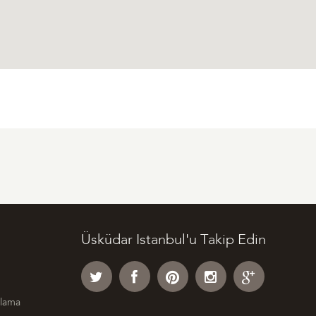
Üsküdar Istanbul'u Takip Edin
klama