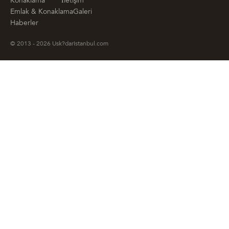
Konaklama
İletişim
Emlak & Konaklama
Galeri
Haberler
© 2013 - 2026 Usk?darIstanbul.com