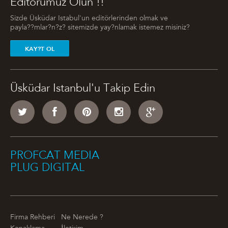
Editörümüz Olun !!
Sizde Üsküdar Istabul'un editörlerinden olmak ve
payla??mlar?n?z? sitemizde yay?nlamak istemez misiniz?
KAY?T OL
Üsküdar Istanbul'u Takip Edin
PROFCAT MEDIA
PLUG DIGITAL
Firma Rehberi
Ne Nerede ?