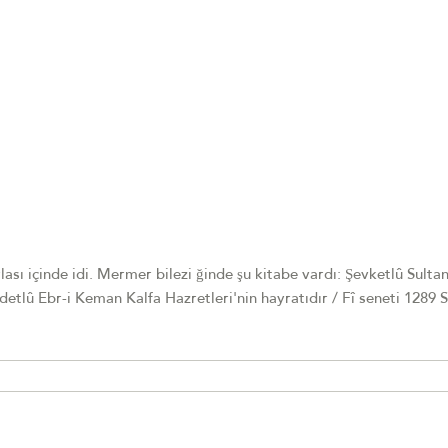
lası içinde idi. Mermer bilezi ğinde şu kitabe vardı: Şevketlû Sulta
etlû Ebr-i Keman Kalfa Hazretleri'nin hayratıdır / Fî seneti 1289 