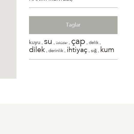
Taglar
çap
su
,
,
,
,
,
kuyu
delik
üsküdar
dilek
kum
ihtiyaç
,
,
,
,
sığ
derinlik