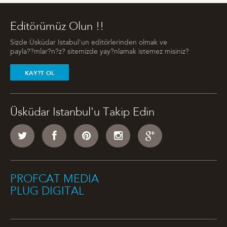
Editörümüz Olun !!
Sizde Üsküdar Istabul'un editörlerinden olmak ve
payla??mlar?n?z? sitemizde yay?nlamak istemez misiniz?
KAY?T OL
Üsküdar Istanbul'u Takip Edin
PROFCAT MEDIA
PLUG DIGITAL