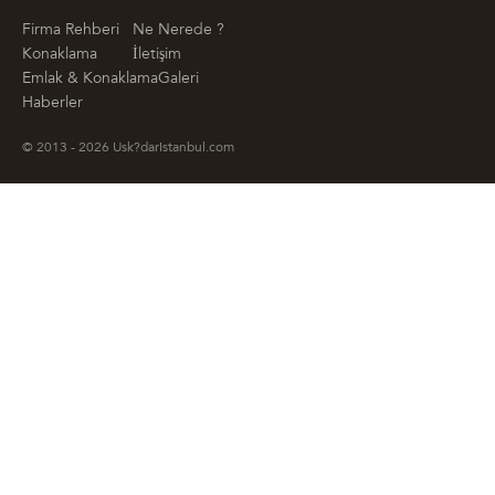
Firma Rehberi
Ne Nerede ?
Konaklama
İletişim
Emlak & Konaklama
Galeri
Haberler
© 2013 - 2026 Usk?darIstanbul.com