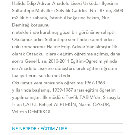
Halide Edip Adıvar Anadolu Lisesi Üsküdar İlçesinin
Sultantepe Mahallesi Selvilik Caddesi No : 87 de, 3608
m2 lik bir sahada, İstanbul boğazına hakim, Nuri
Demirağ korusunu
n eteklerinde kurulmuş güzel bir görünüme sahiptir.
Okulumuz adını Sultantepe semtinde ikamet eden
ünlü romancımız Halide Edip Adıvar’dan almıştır.İlk
olarak Ortaokul olarak eğitim öğretime açılmış, daha
sonra Genel Lise, 2010-2011 Eğitim-Öğretim yılında
ise Anadolu Lisesine dönüştürülerek eğitim öğretim
faaliyetlerini sürdürmektedir.
Okulumuz yeni binasında öğretime 1967-1968
yıllarında başlamış, 1939-1967 arası eğitim öğretim
yapılmamıştır. İlk müdürü Tevfik TARIM’dır. Sırasıyla
İrfan ÇALCI, Behçet ALPTEKİN, Nazmi ÖZGÜR,
Velittin DEMİRKOL.
NE NEREDE
/
EĞITIM
/
LISE