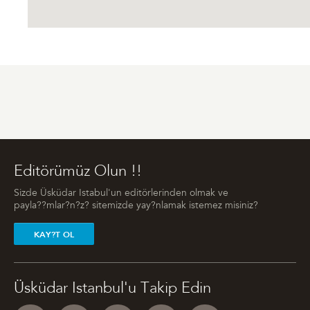
Editörümüz Olun !!
Sizde Üsküdar Istabul'un editörlerinden olmak ve
payla??mlar?n?z? sitemizde yay?nlamak istemez misiniz?
KAY?T OL
Üsküdar Istanbul'u Takip Edin