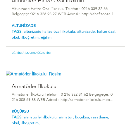
Altunizade Hafize Özal İlkokulu
Altunizade Hafize Özal İlkokulu Telefon : 0216 339 32 66
Belgegeçer0216 326 93 27 WEB Adresi : http://ahafizeozalil...
ALTUNİZADE
TAGS:
altunizade hafize özal i̇lkokulu,
altunizade,
hafize özal,
okul,
ilköğretim,
eğitim,
EĞITIM
/ İLK-ORTAÖĞRETIM
Armatörler İlkokulu
Armatörler İlkokulu Telefon : 0 216 332 31 62 Belgegeçer: 0
216 308 69 88 WEB Adresi : http://armatorlerilkokulu.meb...
KÜÇÜKSU
TAGS:
armatörler i̇lkokulu,
armatör,
küçüksu,
rasathane,
okul,
ilköğretim,