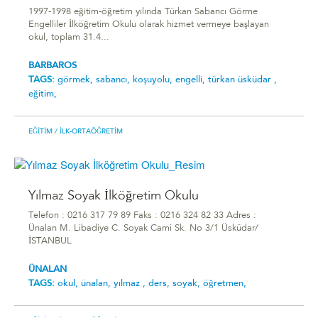
1997-1998 eğitim-öğretim yılında Türkan Sabancı Görme
Engelliler İlköğretim Okulu olarak hizmet vermeye başlayan
okul, toplam 31.4...
BARBAROS
TAGS:
görmek,
sabancı,
koşuyolu,
engelli,
türkan üsküdar ,
eğitim,
EĞITIM
/ İLK-ORTAÖĞRETIM
Yılmaz Soyak İlköğretim Okulu
Telefon : 0216 317 79 89 Faks : 0216 324 82 33 Adres :
Ünalan M. Libadiye C. Soyak Cami Sk. No 3/1 Üsküdar/
İSTANBUL
ÜNALAN
TAGS:
okul,
ünalan,
yılmaz ,
ders,
soyak,
öğretmen,