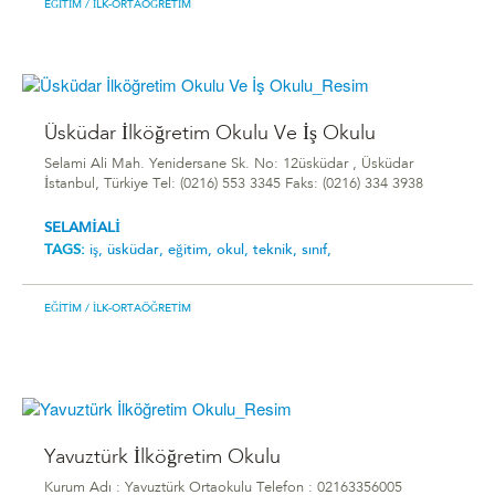
EĞITIM
/ İLK-ORTAÖĞRETIM
Üsküdar İlköğretim Okulu Ve İş Okulu
Selami Ali Mah. Yenidersane Sk. No: 12üsküdar , Üsküdar
İstanbul, Türkiye Tel: (0216) 553 3345 Faks: (0216) 334 3938
SELAMİALİ
TAGS:
iş,
üsküdar,
eğitim,
okul,
teknik,
sınıf,
EĞITIM
/ İLK-ORTAÖĞRETIM
Yavuztürk İlköğretim Okulu
Kurum Adı : Yavuztürk Ortaokulu Telefon : 02163356005