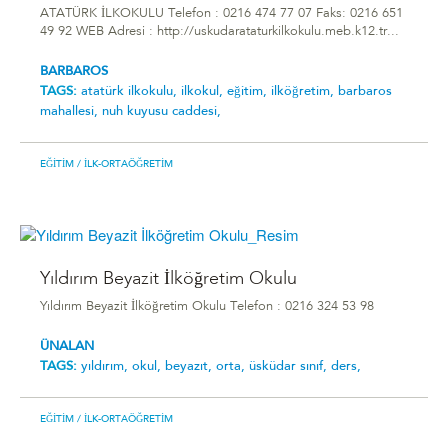
ATATÜRK İLKOKULU Telefon : 0216 474 77 07 Faks: 0216 651
49 92 WEB Adresi : http://uskudarataturkilkokulu.meb.k12.tr...
BARBAROS
TAGS:
atatürk i̇lkokulu,
ilkokul,
eğitim,
ilköğretim,
barbaros
mahallesi,
nuh kuyusu caddesi,
EĞITIM
/ İLK-ORTAÖĞRETIM
Yıldırım Beyazit İlköğretim Okulu
Yıldırım Beyazit İlköğretim Okulu Telefon : 0216 324 53 98
ÜNALAN
TAGS:
yıldırım,
okul,
beyazıt,
orta,
üsküdar sınıf,
ders,
EĞITIM
/ İLK-ORTAÖĞRETIM