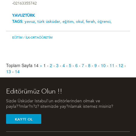
-02163355742
YAVUZTÜRK
TAGS:
yavuz,
türk üsküdar,
eğitim,
okul,
ferah,
öğrenci,
EĞITIM
/ İLK-ORTAÖĞRETIM
Toplam Sayfa 14
»
1
-
2
-
3
-
4
-
5
-
6
-
7
-
8
-
9
-
10
-
11
-
12
-
13
-
14
Editörümüz Olun !!
Sizde Üsküdar Istabul'un editörlerinden olmak ve
payla??mlar?n?z? sitemizde yay?nlamak istemez misiniz?
KAY?T OL