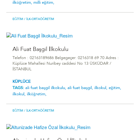
ilköğretim,
milli eğitim,
EĞITIM
/ İLK-ORTAÖĞRETIM
Ali Fuat Başgil İlkokulu
Telefon : 02163189686 Belgegeçer: 0216318 69 70 Adres :
Küplüce Mahallesi Nuribey caddesi No 13 ÜSKÜDAR /
İSTANBUL
KÜPLÜCE
TAGS:
ali fuat başgil i̇lkokulu,
ali fuat başgil,
ilkokul,
eğitim,
ilkokul,
ilköğretim,
EĞITIM
/ İLK-ORTAÖĞRETIM