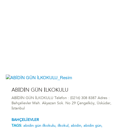
ABİDİN GÜN İLKOKULU
ABİDİN GÜN İLKOKULU Telefon : (0216) 308 8387 Adres :
Bahçelievler Mah. Akyazan Sok. No 29 Çengelköy, Üsküdar,
İstanbul
BAHÇELİEVLER
TAGS:
abi̇di̇n gün i̇lkokulu,
ilkokul,
abidin,
abidin gün,