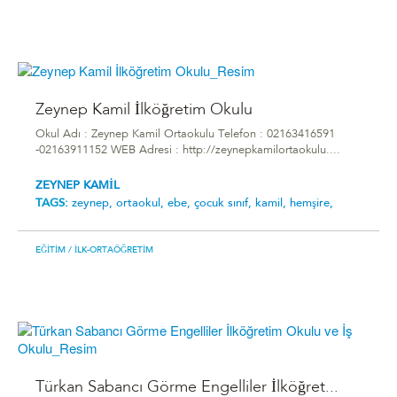
Zeynep Kamil İlköğretim Okulu
Okul Adı : Zeynep Kamil Ortaokulu Telefon : 02163416591
-02163911152 WEB Adresi : http://zeynepkamilortaokulu....
ZEYNEP KAMİL
TAGS:
zeynep,
ortaokul,
ebe,
çocuk sınıf,
kamil,
hemşire,
EĞITIM
/ İLK-ORTAÖĞRETIM
Türkan Sabancı Görme Engelliler İlköğret...