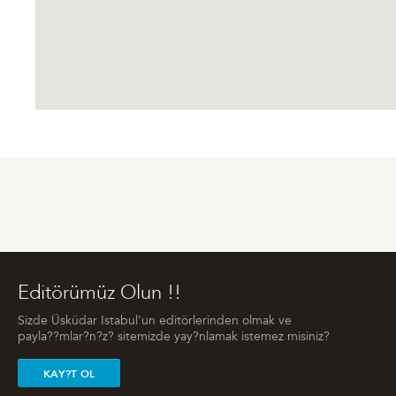
Editörümüz Olun !!
Sizde Üsküdar Istabul'un editörlerinden olmak ve
payla??mlar?n?z? sitemizde yay?nlamak istemez misiniz?
KAY?T OL