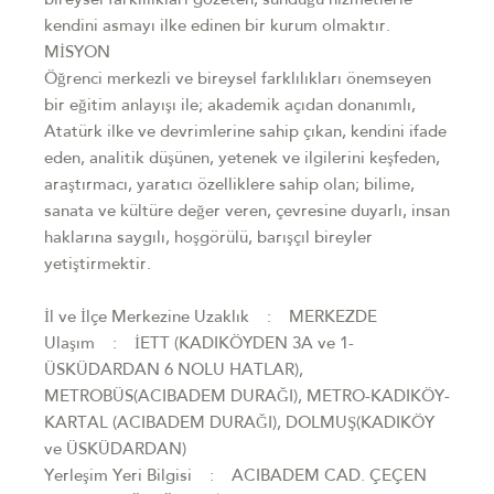
bireysel farklılıkları gözeten, sunduğu hizmetlerle
kendini asmayı ilke edinen bir kurum olmaktır.
MİSYON
Öğrenci merkezli ve bireysel farklılıkları önemseyen
bir eğitim anlayışı ile; akademik açıdan donanımlı,
Atatürk ilke ve devrimlerine sahip çıkan, kendini ifade
eden, analitik düşünen, yetenek ve ilgilerini keşfeden,
araştırmacı, yaratıcı özelliklere sahip olan; bilime,
sanata ve kültüre değer veren, çevresine duyarlı, insan
haklarına saygılı, hoşgörülü, barışçıl bireyler
yetiştirmektir.
İl ve İlçe Merkezine Uzaklık : MERKEZDE
Ulaşım : İETT (KADIKÖYDEN 3A ve 1-
ÜSKÜDARDAN 6 NOLU HATLAR),
METROBÜS(ACIBADEM DURAĞI), METRO-KADIKÖY-
KARTAL (ACIBADEM DURAĞI), DOLMUŞ(KADIKÖY
ve ÜSKÜDARDAN)
Yerleşim Yeri Bilgisi : ACIBADEM CAD. ÇEÇEN