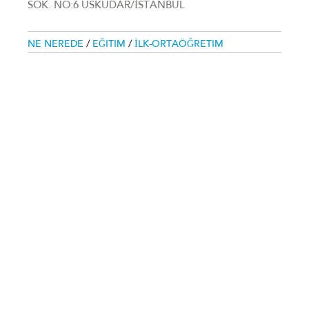
SOK. NO:6 ÜSKÜDAR/İSTANBUL
NE NEREDE
/
EĞITIM
/
İLK-ORTAÖĞRETIM