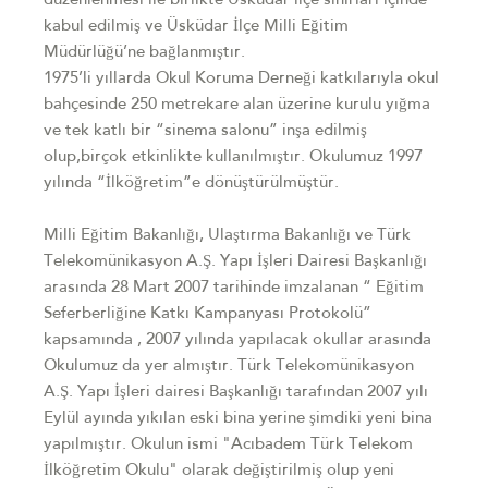
düzenlenmesi ile birlikte Üsküdar ilçe sınırları içinde
kabul edilmiş ve Üsküdar İlçe Milli Eğitim
Müdürlüğü’ne bağlanmıştır.
1975’li yıllarda Okul Koruma Derneği katkılarıyla okul
bahçesinde 250 metrekare alan üzerine kurulu yığma
ve tek katlı bir “sinema salonu” inşa edilmiş
olup,birçok etkinlikte kullanılmıştır. Okulumuz 1997
yılında “İlköğretim”e dönüştürülmüştür.
Milli Eğitim Bakanlığı, Ulaştırma Bakanlığı ve Türk
Telekomünikasyon A.Ş. Yapı İşleri Dairesi Başkanlığı
arasında 28 Mart 2007 tarihinde imzalanan “ Eğitim
Seferberliğine Katkı Kampanyası Protokolü”
kapsamında , 2007 yılında yapılacak okullar arasında
Okulumuz da yer almıştır. Türk Telekomünikasyon
A.Ş. Yapı İşleri dairesi Başkanlığı tarafından 2007 yılı
Eylül ayında yıkılan eski bina yerine şimdiki yeni bina
yapılmıştır. Okulun ismi "Acıbadem Türk Telekom
İlköğretim Okulu" olarak değiştirilmiş olup yeni