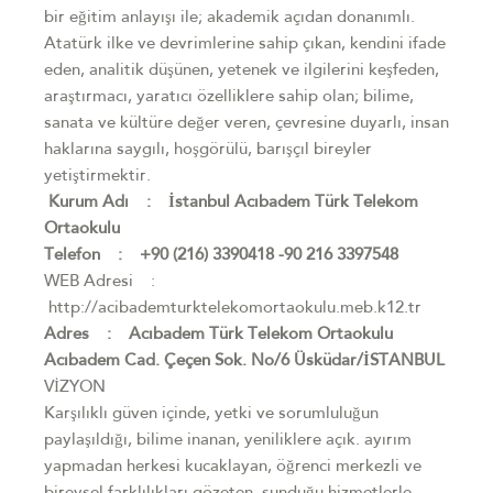
bir eğitim anlayışı ile; akademik açıdan donanımlı.
Atatürk ilke ve devrimlerine sahip çıkan, kendini ifade
eden, analitik düşünen, yetenek ve ilgilerini keşfeden,
araştırmacı, yaratıcı özelliklere sahip olan; bilime,
sanata ve kültüre değer veren, çevresine duyarlı, insan
haklarına saygılı, hoşgörülü, barışçıl bireyler
yetiştirmektir.
Kurum Adı : İstanbul Acıbadem Türk Telekom
Ortaokulu
Telefon : +90 (216) 3390418 -90 216 3397548
WEB Adresi :
http://acibademturktelekomortaokulu.meb.k12.tr
Adres : Acıbadem Türk Telekom Ortaokulu
Acıbadem Cad. Çeçen Sok. No/6 Üsküdar/İSTANBUL
VİZYON
Karşılıklı güven içinde, yetki ve sorumluluğun
paylaşıldığı, bilime inanan, yeniliklere açık. ayırım
yapmadan herkesi kucaklayan, öğrenci merkezli ve