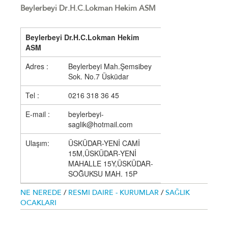
Beylerbeyi Dr.H.C.Lokman Hekim ASM
Beylerbeyi Dr.H.C.Lokman Hekim
ASM
Adres :
Beylerbeyi Mah.Şemsibey
Sok. No.7 Üsküdar
Tel :
0216 318 36 45
E-mail :
beylerbeyi-
saglik@hotmail.com
Ulaşım:
ÜSKÜDAR-YENİ CAMİ
15M,ÜSKÜDAR-YENİ
MAHALLE 15Y,ÜSKÜDAR-
SOĞUKSU MAH. 15P
NE NEREDE
/
RESMI DAIRE - KURUMLAR
/
SAĞLIK
OCAKLARI