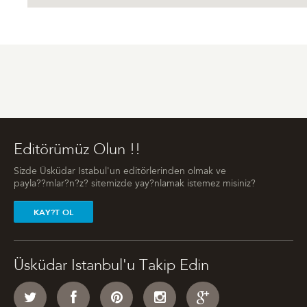
Editörümüz Olun !!
Sizde Üsküdar Istabul'un editörlerinden olmak ve
payla??mlar?n?z? sitemizde yay?nlamak istemez misiniz?
KAY?T OL
Üsküdar Istanbul'u Takip Edin