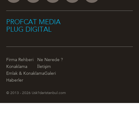
PROFCAT MEDIA
PLUG DIGITAL
Firma Rehberi
Ne Nerede ?
Konaklama
İletişim
Emlak & Konaklama
Galeri
Haberler
© 2013 - 2026 Usk?darIstanbul.com