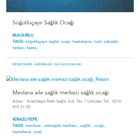
Söğütlüçayır Sağlık Ocağı
BULGURLU
TAGS:
söğütlüçayır sağlık ocağı,
hastahane,
özel,
üsküdar,
tedavi,
hasta,
RESMI DAIRE - KURUMLAR
/ SAĞLIK OCAKLARI
Mevlana aile sağlık merkezi sağlık ocağı
Adres : Kirazlıtepe Mah.Sağlık Sok. No.1 Üsküdar Tel : 0216
419 21 00
KİRAZLITEPE
TAGS:
mevlana ,
ailesağlık merkezi ,
sağlık ,
ocağı,
hastahane,
özel,