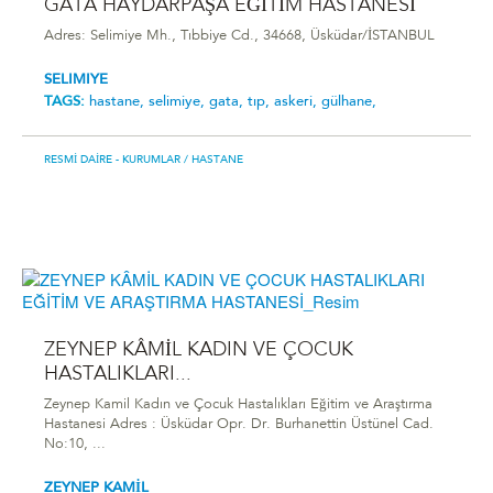
GATA HAYDARPAŞA EĞİTİM HASTANESİ
Adres: Selimiye Mh., Tıbbiye Cd., 34668, Üsküdar/İSTANBUL
SELIMIYE
TAGS:
hastane,
selimiye,
gata,
tıp,
askeri,
gülhane,
RESMI DAIRE - KURUMLAR
/ HASTANE
ZEYNEP KÂMİL KADIN VE ÇOCUK
HASTALIKLARI...
Zeynep Kamil Kadın ve Çocuk Hastalıkları Eğitim ve Araştırma
Hastanesi Adres : Üsküdar Opr. Dr. Burhanettin Üstünel Cad.
No:10, ...
ZEYNEP KAMİL