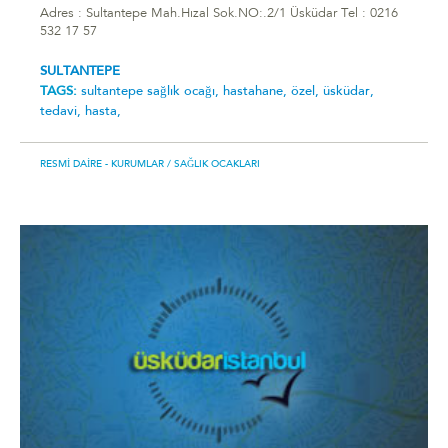
Adres : Sultantepe Mah.Hızal Sok.NO:.2/1 Üsküdar Tel : 0216
532 17 57
SULTANTEPE
TAGS:
sultantepe sağlık ocağı,
hastahane,
özel,
üsküdar,
tedavi,
hasta,
RESMI DAIRE - KURUMLAR
/ SAĞLIK OCAKLARI