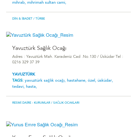
mihrab,
mihrimah sultan cami,
DIN & İBADET
/ TÜRBE
Yavuztürk Sağlık Ocağı
Adres : Yavuztürk Mah. Karadeniz Cad .No.130 / Üsküdar Tel :
0216 329 37 39
YAVUZTÜRK
TAGS:
yavuztürk sağlık ocağı,
hastahane,
özel,
üsküdar,
tedavi,
hasta,
RESMI DAIRE - KURUMLAR
/ SAĞLIK OCAKLARI