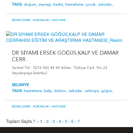
TAGS:
doğum,
zeynep,
kadın,
hastahane,
çocuk,
üsküdar,
RESMI DAIRE - KURUMLAR
/ HASTANE
DR.SİYAMİ ERSEK GÖĞÜS,KALP VE DAMAR
CERR...
Santral Tel : 0216 542 44 44 Adres: Tıbbiye Cad. No:23
Haydarpaşa-İstanbul
SELIMIYE
TAGS:
hastahane,
kalp,
doktor,
üsküdar,
selimiye,
göğüs,
RESMI DAIRE - KURUMLAR
/ HASTANE
Toplam Sayfa 7
»
1
-
2
-
3
-
4
-
5
-
6
-
7