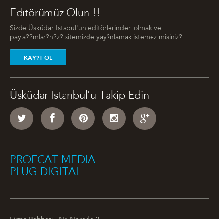
Editörümüz Olun !!
Sizde Üsküdar Istabul'un editörlerinden olmak ve
payla??mlar?n?z? sitemizde yay?nlamak istemez misiniz?
KAY?T OL
Üsküdar Istanbul'u Takip Edin
PROFCAT MEDIA
PLUG DIGITAL