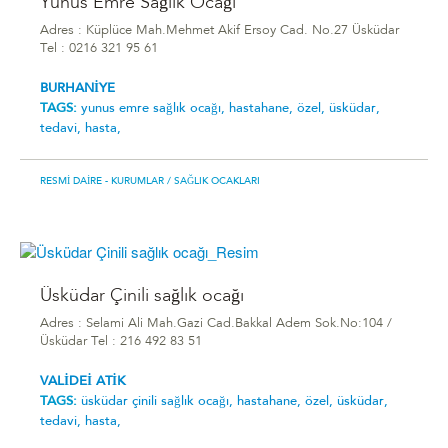
Yunus Emre Sağlık Ocağı
Adres : Küplüce Mah.Mehmet Akif Ersoy Cad. No.27 Üsküdar
Tel : 0216 321 95 61
BURHANİYE
TAGS:
yunus emre sağlık ocağı,
hastahane,
özel,
üsküdar,
tedavi,
hasta,
RESMI DAIRE - KURUMLAR
/ SAĞLIK OCAKLARI
Üsküdar Çinili sağlık ocağı
Adres : Selami Ali Mah.Gazi Cad.Bakkal Adem Sok.No:104 /
Üsküdar Tel : 216 492 83 51
VALİDEİ ATİK
TAGS:
üsküdar çinili sağlık ocağı,
hastahane,
özel,
üsküdar,
tedavi,
hasta,