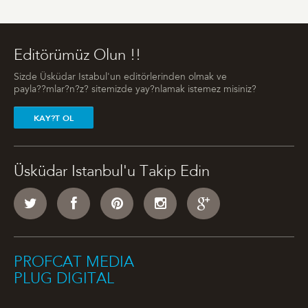
Editörümüz Olun !!
Sizde Üsküdar Istabul'un editörlerinden olmak ve
payla??mlar?n?z? sitemizde yay?nlamak istemez misiniz?
KAY?T OL
Üsküdar Istanbul'u Takip Edin
PROFCAT MEDIA
PLUG DIGITAL