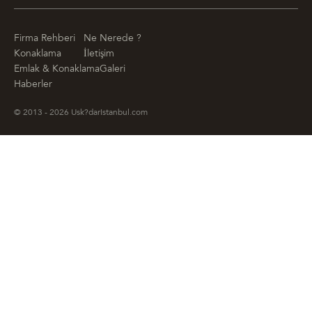
Firma Rehberi
Ne Nerede ?
Konaklama
İletişim
Emlak & Konaklama
Galeri
Haberler
© 2013 - 2026 Usk?darIstanbul.com