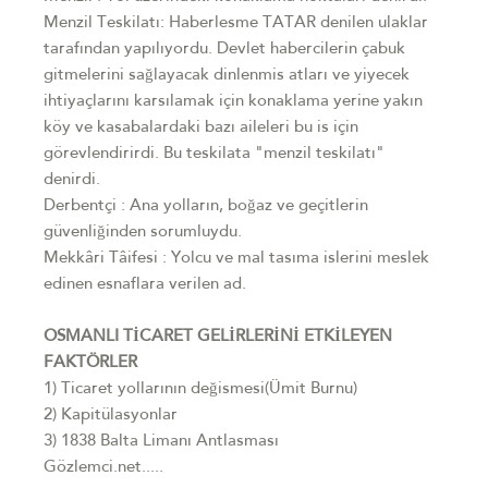
Menzil Teskilatı: Haberlesme TATAR denilen ulaklar
tarafından yapılıyordu. Devlet habercilerin çabuk
gitmelerini sağlayacak dinlenmis atları ve yiyecek
ihtiyaçlarını karsılamak için konaklama yerine yakın
köy ve kasabalardaki bazı aileleri bu is için
görevlendirirdi. Bu teskilata "menzil teskilatı"
denirdi.
Derbentçi : Ana yolların, boğaz ve geçitlerin
güvenliğinden sorumluydu.
Mekkâri Tâifesi : Yolcu ve mal tasıma islerini meslek
edinen esnaflara verilen ad.
OSMANLI TİCARET GELİRLERİNİ ETKİLEYEN
FAKTÖRLER
1) Ticaret yollarının değismesi(Ümit Burnu)
2) Kapitülasyonlar
3) 1838 Balta Limanı Antlasması
Gözlemci.net.....