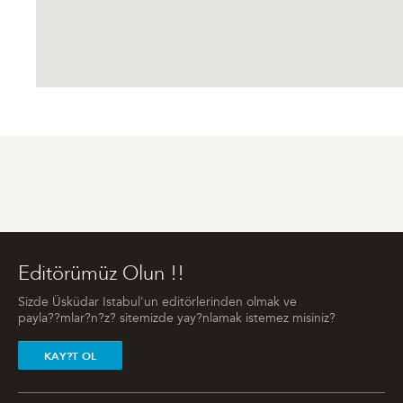
Editörümüz Olun !!
Sizde Üsküdar Istabul'un editörlerinden olmak ve
payla??mlar?n?z? sitemizde yay?nlamak istemez misiniz?
KAY?T OL