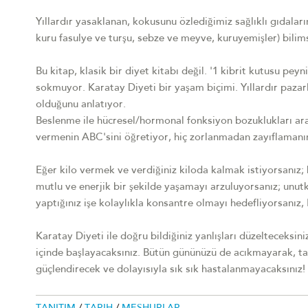
Yıllardır yasaklanan, kokusunu özlediğimiz sağlıklı gıdaları
kuru fasulye ve turşu, sebze ve meyve, kuruyemişler) bilims
Bu kitap, klasik bir diyet kitabı değil. '1 kibrit kutusu peyni
sokmuyor. Karatay Diyeti bir yaşam biçimi. Yıllardır paza
olduğunu anlatıyor.
Beslenme ile hücresel/hormonal fonksiyon bozuklukları aras
vermenin ABC'sini öğretiyor, hiç zorlanmadan zayıflamanın 
Eğer kilo vermek ve verdiğiniz kiloda kalmak istiyorsanız; k
mutlu ve enerjik bir şekilde yaşamayı arzuluyorsanız; unut
yaptığınız işe kolaylıkla konsantre olmayı hedefliyorsanız,
Karatay Diyeti ile doğru bildiğiniz yanlışları düzelteceksin
içinde başlayacaksınız. Bütün gününüzü de acıkmayarak, tatl
güçlendirecek ve dolayısıyla sık sık hastalanmayacaksınız!