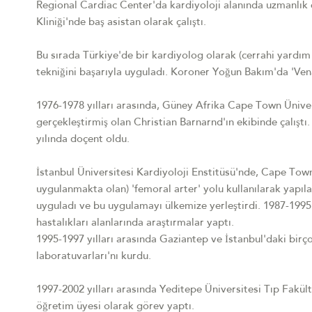
Regional Cardiac Center'da kardiyoloji alanında uzmanlık e
Kliniği'nde baş asistan olarak çalıştı.
Bu sırada Türkiye'de bir kardiyolog olarak (cerrahi yardım a
tekniğini başarıyla uyguladı. Koroner Yoğun Bakım'da 'Vena
1976-1978 yılları arasında, Güney Afrika Cape Town Üniver
gerçekleştirmiş olan Christian Barnarnd'ın ekibinde çalıştı.
yılında doçent oldu.
İstanbul Üniversitesi Kardiyoloji Enstitüsü'nde, Cape Tow
uygulanmakta olan) 'femoral arter' yolu kullanılarak yapıla
uyguladı ve bu uygulamayı ülkemize yerleştirdi. 1987-1995 
hastalıkları alanlarında araştırmalar yaptı.
1995-1997 yılları arasında Gaziantep ve İstanbul'daki birç
laboratuvarları'nı kurdu.
1997-2002 yılları arasında Yeditepe Üniversitesi Tıp Fakült
öğretim üyesi olarak görev yaptı.