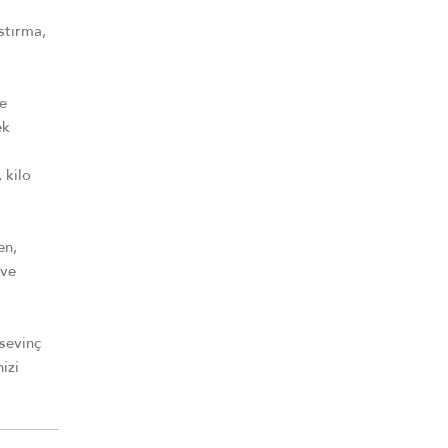
astırma,
se
ek
 kilo
en,
 ve
 sevinç
izi