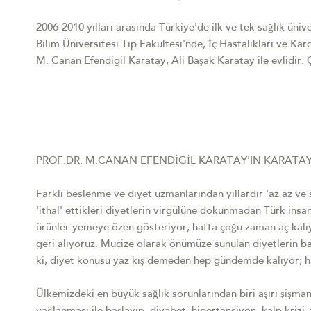
2006-2010 yılları arasında Türkiye'de ilk ve tek sağlık üniv
Bilim Üniversitesi Tıp Fakültesi'nde, İç Hastalıkları ve Kar
M. Canan Efendigil Karatay, Ali Başak Karatay ile evlidir
PROF.DR. M.CANAN EFENDİGİL KARATAY'IN KARATAY 
Farklı beslenme ve diyet uzmanlarından yıllardır 'az az ve 
'ithal' ettikleri diyetlerin virgülüne dokunmadan Türk insa
ürünler yemeye özen gösteriyor, hatta çoğu zaman aç kalıy
geri alıyoruz. Mucize olarak önümüze sunulan diyetlerin ba
ki, diyet konusu yaz kış demeden hep gündemde kalıyor; ha
Ülkemizdeki en büyük sağlık sorunlarından biri aşırı şişman