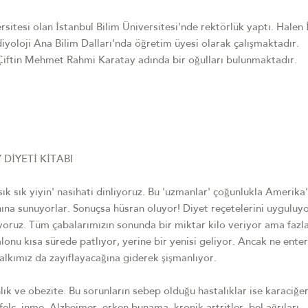
ersitesi olan İstanbul Bilim Üniversitesi'nde rektörlük yaptı. Halen 
diyoloji Ana Bilim Dalları'nda öğretim üyesi olarak çalışmaktadır.
. Çiftin Mehmet Rahmi Karatay adında bir oğulları bulunmaktadır.
DİYETİ KİTABI
sık sık yiyin' nasihati dinliyoruz. Bu 'uzmanlar' çoğunlukla Amerika
nına sunuyorlar. Sonuçsa hüsran oluyor! Diyet reçetelerini uyguluyo
oruz. Tüm çabalarımızın sonunda bir miktar kilo veriyor ama fazlas
lonu kısa sürede patlıyor, yerine bir yenisi geliyor. Ancak ne ente
lkımız da zayıflayacağına giderek şişmanlıyor.
lık ve obezite. Bu sorunların sebep olduğu hastalıklar ise karaciğe