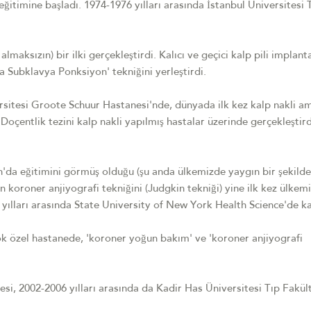
ğitimine başladı. 1974-1976 yılları arasında İstanbul Üniversitesi 
lmaksızın) bir ilki gerçekleştirdi. Kalıcı ve geçici kalp pili implan
 Subklavya Ponksiyon' tekniğini yerleştirdi.
sitesi Groote Schuur Hastanesi'nde, dünyada ilk kez kalp nakli am
 Doçentlik tezini kalp nakli yapılmış hastalar üzerinde gerçekleştir
n'da eğitimini görmüş olduğu (şu anda ülkemizde yaygın bir şekilde
n koroner anjiyografi tekniğini (Judgkin tekniği) yine ilk kez ülkem
yılları arasında State University of New York Health Science'de k
ok özel hastanede, 'koroner yoğun bakım' ve 'koroner anjiyografi
esi, 2002-2006 yılları arasında da Kadir Has Üniversitesi Tıp Fakül