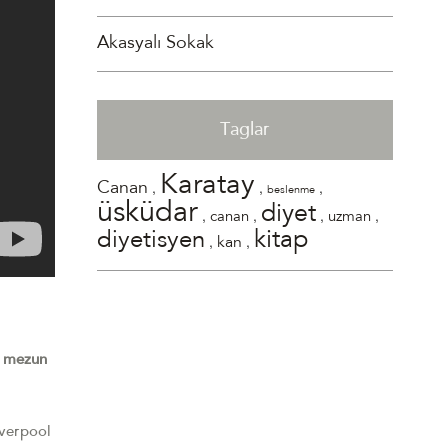
Akasyalı Sokak
Taglar
Karatay
,
,
,
Canan
beslenme
üsküdar
diyet
,
,
,
,
canan
uzman
kitap
diyetisyen
,
,
kan
n mezun
iverpool