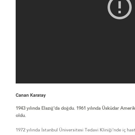
Canan Karatay
1943 yılında Elazığ'da doğdu. 1961 yılında Üsküdar Amerika
oldu.
1972 yılında İstanbul Üniversitesi Tedavi Kliniği'nde iç has