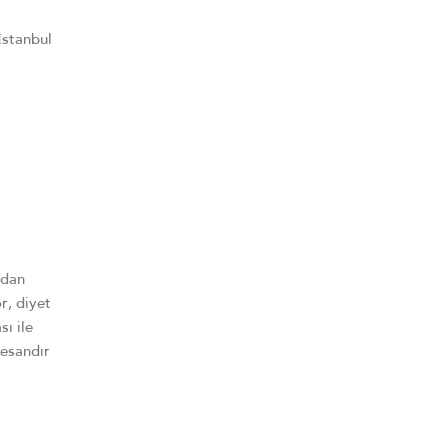
İstanbul
'dan
r, diyet
ı ile
resandır
r