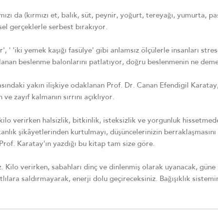
mızı da (kırmızı et, balık, süt, peynir, yoğurt, tereyağı, yumurta, p
el gerçeklerle serbest bırakıyor.
r', ' 'iki yemek kaşığı fasülye' gibi anlamsız ölçülerle insanları stre
rlanan beslenme balonlarını patlatıyor, doğru beslenmenin ne dem
ındaki yakın ilişkiye odaklanan Prof. Dr. Canan Efendigil Karatay,
ve zayıf kalmanın sırrını açıklıyor.
ilo verirken halsizlik, bitkinlik, isteksizlik ve yorgunluk hissetmed
kanlık şikâyetlerinden kurtulmayı, düşüncelerinizin berraklaşmasını
 Prof. Karatay'ın yazdığı bu kitap tam size göre.
iz. Kilo verirken, sabahları dinç ve dinlenmiş olarak uyanacak, güne
ılara saldırmayarak, enerji dolu geçireceksiniz. Bağışıklık sistemin