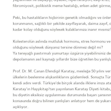
yağlanması ile başlayıp, diyabet, hipertansiyon, kalp krizi, 
fibromiyosit, polikistik meme hastalığı, erken adet görme
Peki, bu hastalıkların hiçbirinin genetik olmadığını ve önl
korunmanın, sağlıklı bir şekilde zayıflayarak, daima zayıf,
kadar kolay olduğunu söylesek kulaklarınıza inanır mısınız
Kolesterolün aslında mutluluk hormonu, stres hormonu ve se
olduğunu söylesek dünyanız tersine dönmez değil mi?
Ya tereyağlı pastırmalı yumurtayı özgürce yiyebilirsiniz d
depolamanın asıl kaynağı yıllardır bize öğretilen bu yanlış
Prof. Dr. M. Canan Efendigil Karatay, mesleğe 50 yılını verm
ülkelerin beslenme alışkanlıklarını gözlemledi. Sonuçta Türk 
kendi adını verdi. Türkiye'de birçok alanda ilklere imza at
Karatay'ın Hayykitap'tan yayınlanan Karatay Diyeti kitabı, 
bu diyetin eksiksiz uygulanması durumunda başarı şansını
konusunda doğru bilinen yanlışları anlatıyor hem de yukar
açıklıyor.