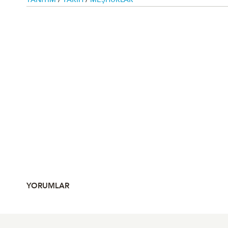
TANITIM
/
TARIH
/
MEŞHURLAR
YORUMLAR