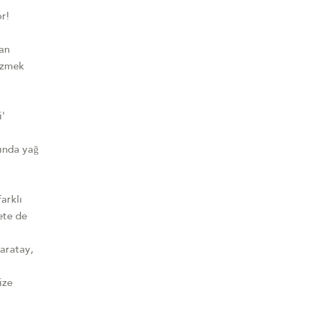
r!
dan
çözmek
i'
lında yağ
arklı
yete de
Karatay,
ize