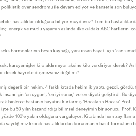
felç, inme, Alzheimer, erken bunama, kronik artritler, bel ağrıları,
, polikistik over sendromu ile devam ediyor ve kanserle son buluyo
enebilir hastalıklar olduğunu biliyor muydunuz? Tüm bu hastalıklar
 dinç, enerjik ve mutlu yaşamın aslında ilkokuldaki ABC harflerini 
?
ks hormonlarının besin kaynağı, yani insan hayatı için 'can simid
esek, kuruyemişler kilo aldırmıyor aksine kilo verdiriyor desek? As
lar desek hayrete düşmezsiniz değil mi?
iş değerli bir hekim. 4 farklı kıtada hekimlik yaptı, gezdi, gördü, f
insanı için 'en uygun', 'en iyi sonuç' veren diyeti geliştirdi. Bu di
arak binlerce hastanın hayatını kurtarmış 'Hocaların Hocası' Prof.
işte bu 50 yılın kazandırdığı bilimsel deneyimin bir sonucu. Prof. 
n yüzde 100'e yakın olduğunu vurguluyor. Kitabında hem zayıflama
ıda saydığımız kronik hastalıklardan korunmanın basit formülünü b