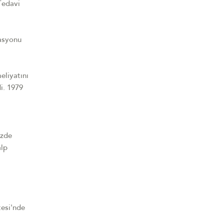
Tedavi
tasyonu
eliyatını
di. 1979
izde
alp
tesi'nde