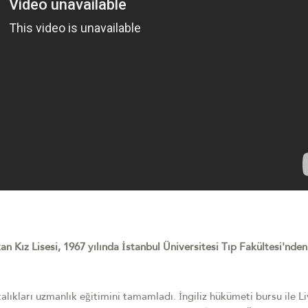
n Kız Lisesi, 1967 yılında İstanbul Üniversitesi Tıp Fakültesi'nde
talıkları uzmanlık eğitimini tamamladı. İngiliz hükümeti bursu ile L