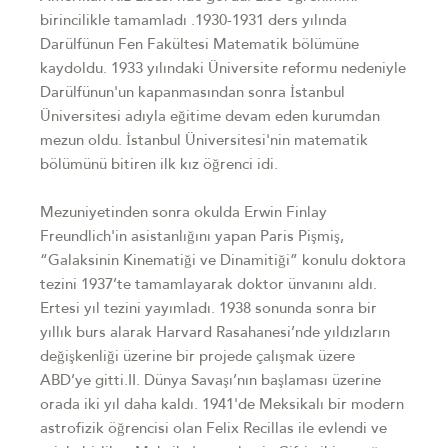
birincilikle tamamladı .1930-1931 ders yılında
Darülfünun Fen Fakültesi Matematik bölümüne
kaydoldu. 1933 yılındaki Üniversite reformu nedeniyle
Darülfünun'un kapanmasından sonra İstanbul
Üniversitesi adıyla eğitime devam eden kurumdan
mezun oldu. İstanbul Üniversitesi'nin matematik
bölümünü bitiren ilk kız öğrenci idi.
Mezuniyetinden sonra okulda Erwin Finlay
Freundlich'in asistanlığını yapan Paris Pişmiş,
“Galaksinin Kinematiği ve Dinamitiği” konulu doktora
tezini 1937’te tamamlayarak doktor ünvanını aldı.
Ertesi yıl tezini yayımladı. 1938 sonunda sonra bir
yıllık burs alarak Harvard Rasahanesi’nde yıldızların
değişkenliği üzerine bir projede çalışmak üzere
ABD’ye gitti.II. Dünya Savaşı’nın başlaması üzerine
orada iki yıl daha kaldı. 1941'de Meksikalı bir modern
astrofizik öğrencisi olan Felix Recillas ile evlendi ve