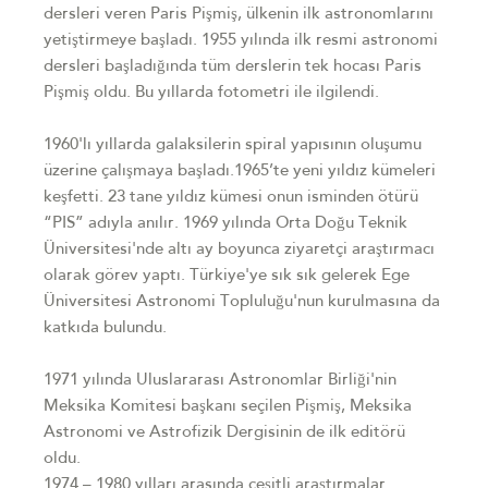
dersleri veren Paris Pişmiş, ülkenin ilk astronomlarını
yetiştirmeye başladı. 1955 yılında ilk resmi astronomi
dersleri başladığında tüm derslerin tek hocası Paris
Pişmiş oldu. Bu yıllarda fotometri ile ilgilendi.
1960'lı yıllarda galaksilerin spiral yapısının oluşumu
üzerine çalışmaya başladı.1965’te yeni yıldız kümeleri
keşfetti. 23 tane yıldız kümesi onun isminden ötürü
“PIS” adıyla anılır. 1969 yılında Orta Doğu Teknik
Üniversitesi'nde altı ay boyunca ziyaretçi araştırmacı
olarak görev yaptı. Türkiye'ye sık sık gelerek Ege
Üniversitesi Astronomi Topluluğu'nun kurulmasına da
katkıda bulundu.
1971 yılında Uluslararası Astronomlar Birliği'nin
Meksika Komitesi başkanı seçilen Pişmiş, Meksika
Astronomi ve Astrofizik Dergisinin de ilk editörü
oldu.
1974 – 1980 yılları arasında çeşitli araştırmalar