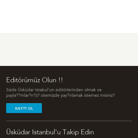
Editörümüz Olun !!
Sizde Üsküdar Istabul'un editörlerinden olmak ve
payla??mlar?n?z? sitemizde yay?nlamak istemez misiniz?
KAY?T OL
Üsküdar Istanbul'u Takip Edin