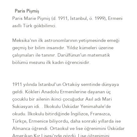
Paris Pişmiş
Paris Marie Pişmiş (d. 1911, İstanbul, ö. 1999), Ermeni
asıllı Türk gökbilimci.
Meksika'nın ilk astronomlarının yetişmesinde emeği
geçmiş bir bilim insanıdır. Yıldız kümeleri üzerine
çalışmaları ile tanınır. Darülfünun’un matematik
bölümü mezunu ilk kadın öğrencisidir.
1911 yılında İstanbul'un Ortaköy semtinde dünyaya
geldi. Kökleri Anadolu Ermenilerine dayanan üç
çocuklu bir ailenin ikinci çocuğudur Asıl adı Mari
Sukiasyan idi. . İlkokulu Üsküdar Yenimahale’de
okudu. İlkokulu bitirdiğinde İngilizce, Fransızca,
Türkçe, Ermenice biliyordu, daha sonraki yıllarda ise
Almanca öğrendi. Ortaokul ve lise öğrenimini Üsküdar
Amerikan Kız Lisesi'nde gördü. Lise öğrenimini