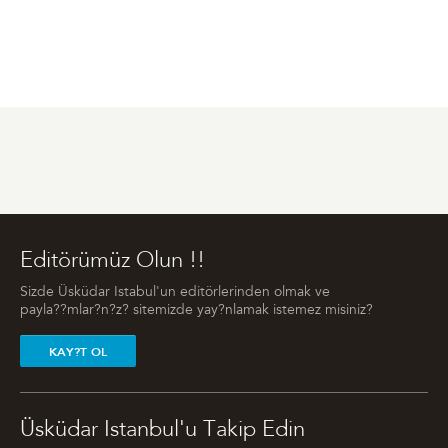
Editörümüz Olun !!
Sizde Üsküdar Istabul'un editörlerinden olmak ve
payla??mlar?n?z? sitemizde yay?nlamak istemez misiniz?
KAY?T OL
Üsküdar Istanbul'u Takip Edin