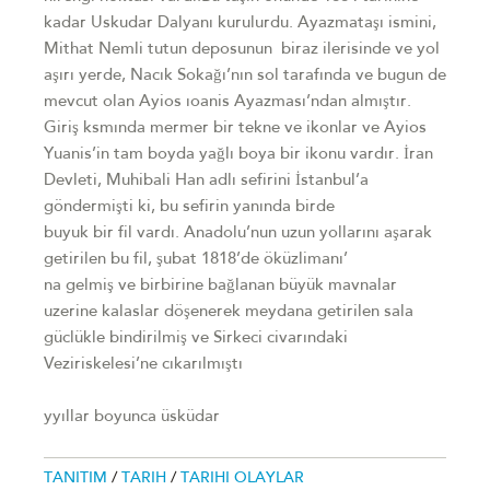
kadar Uskudar Dalyanı kurulurdu. Ayazmataşı ismini,
Mithat Nemli tutun deposunun biraz ilerisinde ve yol
aşırı yerde, Nacık Sokağı’nın sol tarafında ve bugun de
mevcut olan Ayios ıoanis Ayazması’ndan almıştır.
Giriş ksmında mermer bir tekne ve ikonlar ve Ayios
Yuanis’in tam boyda yağlı boya bir ikonu vardır. İran
Devleti, Muhibali Han adlı sefirini İstanbul’a
göndermişti ki, bu sefirin yanında birde
buyuk bir fil vardı. Anadolu’nun uzun yollarını aşarak
getirilen bu fil, şubat 1818’de öküzlimanı’
na gelmiş ve birbirine bağlanan büyük mavnalar
uzerine kalaslar döşenerek meydana getirilen sala
güclükle bindirilmiş ve Sirkeci civarındaki
Veziriskelesi’ne cıkarılmıştı
yyıllar boyunca üsküdar
TANITIM
/
TARIH
/
TARIHI OLAYLAR