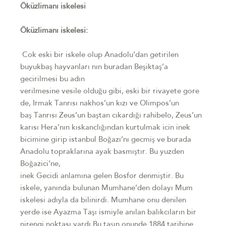
Öküzlimanı iskelesi
Öküzlimanı iskelesi:
Cok eski bir iskele olup Anadolu’dan getirilen
buyukbaş hayvanları nın buradan Beşiktaş’a
gecirilmesi bu adın
verilmesine vesile olduğu gibi, eski bir rivayete gore
de, Irmak Tanrısı nakhos’un kızı ve Olimpos’un
baş Tanrısı Zeus’un baştan cıkardığı rahibeIo, Zeus’un
karısı Hera’nın kıskanclığından kurtulmak icin inek
bicimine girip istanbul Boğazı’nı gecmiş ve burada
Anadolu topraklarına ayak basmıştır. Bu yuzden
Boğazici’ne,
inek Gecidi anlamına gelen Bosfor denmiştir. Bu
iskele, yanında bulunan Mumhane’den dolayı Mum
iskelesi adıyla da bilinirdi. Mumhane onu denilen
yerde ise Ayazma Taşı ismiyle anılan balıkcıların bir
nirengi noktası vardı.Bu taşın onunde 1884 tarihine