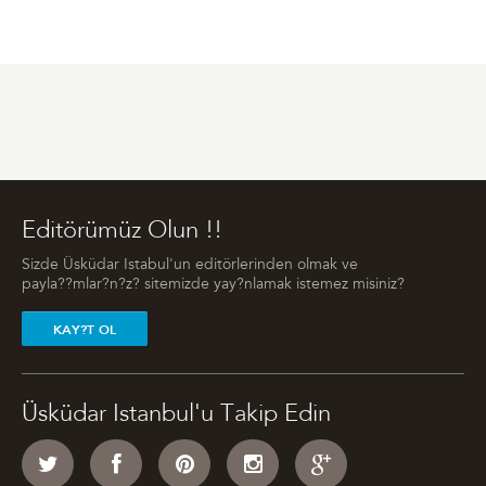
Editörümüz Olun !!
Sizde Üsküdar Istabul'un editörlerinden olmak ve
payla??mlar?n?z? sitemizde yay?nlamak istemez misiniz?
KAY?T OL
Üsküdar Istanbul'u Takip Edin