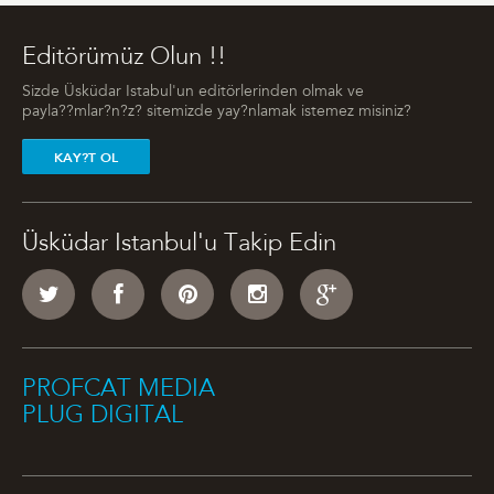
Editörümüz Olun !!
Sizde Üsküdar Istabul'un editörlerinden olmak ve
payla??mlar?n?z? sitemizde yay?nlamak istemez misiniz?
KAY?T OL
Üsküdar Istanbul'u Takip Edin
PROFCAT MEDIA
PLUG DIGITAL