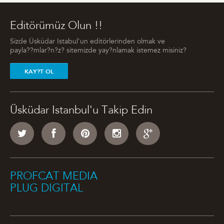
Editörümüz Olun !!
Sizde Üsküdar Istabul'un editörlerinden olmak ve
payla??mlar?n?z? sitemizde yay?nlamak istemez misiniz?
KAY?T OL
Üsküdar Istanbul'u Takip Edin
PROFCAT MEDIA
PLUG DIGITAL